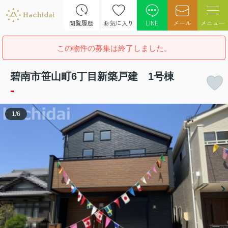
閲覧履歴
お気に入り
LINE
メール
メニュー
この物件の募集は終了しました。
碧南市笹山町6丁目新築戸建 1号棟
-
1
/
6