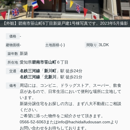
【外観】碧南市笹山町6丁目新築戸建1号棟写真です。2023年5月撮影
-
価格
-
-(-)
3LDK
建物面積
土地面積
間取り
新築
築年数
愛知県
碧南市
笹山町
６丁目
所在地
名鉄三河線
「
新川町
」駅 徒歩24分
交通
名鉄三河線
「
北新川
」駅 徒歩21分
周辺には、コンビニ、ドラッグストア、スーパー、飲食
備考
店があるので、日常生活において便利な場所に立地して
います。
新築分譲住宅をお探しの方は、まず八大不動産にご相談
ください。
ご希望に添った物件をご紹介させて頂きます。
0566-52-6063またはinfo@hachidaifudousan.comより
お問い合わせをお待ちしております。