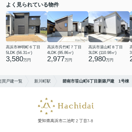
よく見られている物件
高浜市神明町６丁目
高浜市呉竹町７丁目
高浜市湯山町８丁目
5LDK (56.31㎡)
4LDK (95.86㎡)
3LDK (110.98㎡)
3
3,580
2,977
2,980
万円
万円
万円
売買戸建一覧
新川町駅
碧南市笹山町6丁目新築戸建 1号棟
愛知県高浜市二池町２丁目7-8