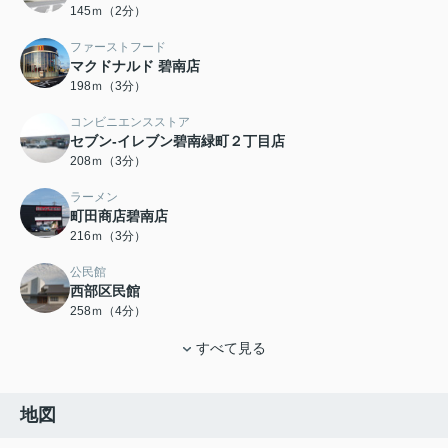
145ｍ（2分）
ファーストフード
マクドナルド 碧南店
198ｍ（3分）
コンビニエンスストア
セブン-イレブン碧南緑町２丁目店
208ｍ（3分）
ラーメン
町田商店碧南店
216ｍ（3分）
公民館
西部区民館
258ｍ（4分）
すべて見る
地図