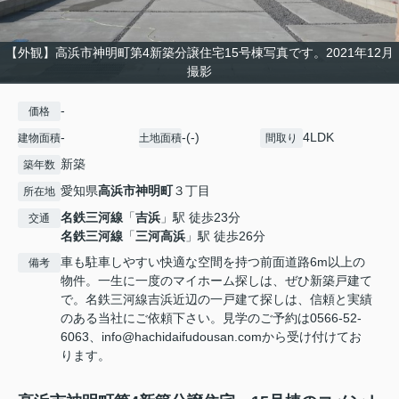
【外観】高浜市神明町第4新築分譲住宅15号棟写真です。2021年12月
撮影
-
価格
-
-(-)
4LDK
建物面積
土地面積
間取り
新築
築年数
愛知県
高浜市
神明町
３丁目
所在地
名鉄三河線
「
吉浜
」駅 徒歩23分
交通
名鉄三河線
「
三河高浜
」駅 徒歩26分
車も駐車しやすい快適な空間を持つ前面道路6m以上の
備考
物件。一生に一度のマイホーム探しは、ぜひ新築戸建て
で。名鉄三河線吉浜近辺の一戸建て探しは、信頼と実績
のある当社にご依頼下さい。見学のご予約は0566-52-
6063、info@hachidaifudousan.comから受け付けてお
ります。