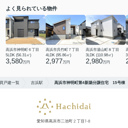
よく見られている物件
高浜市神明町６丁目
高浜市呉竹町７丁目
高浜市湯山町８丁目
5LDK (56.31㎡)
4LDK (95.86㎡)
3LDK (110.98㎡)
3
3,580
2,977
2,980
万円
万円
万円
買戸建一覧
吉浜駅
高浜市神明町第4新築分譲住宅 15号棟
愛知県高浜市二池町２丁目7-8