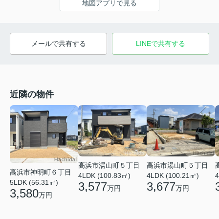
地図アプリで見る
メールで共有する
LINEで共有する
近隣の物件
高浜市湯山町５丁目
高浜市湯山町５丁目
高浜市神明町６丁目
4LDK (100.83㎡)
4LDK (100.21㎡)
4
5LDK (56.31㎡)
3,577
3,677
万円
万円
3,580
万円