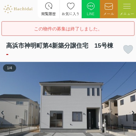
閲覧履歴
お気に入り
LINE
メール
メニュー
この物件の募集は終了しました。
高浜市神明町第4新築分譲住宅 15号棟
-
1
/
4