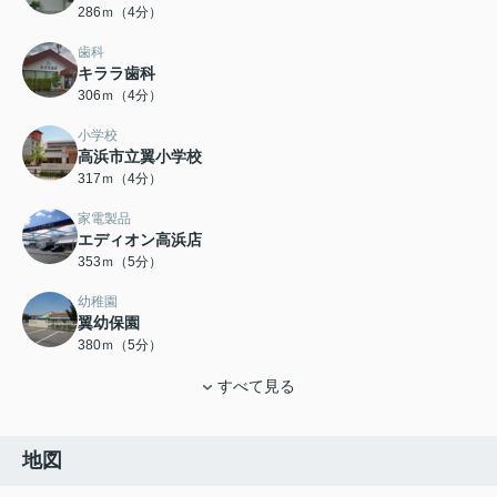
286ｍ（4分）
歯科
キララ歯科
306ｍ（4分）
小学校
高浜市立翼小学校
317ｍ（4分）
家電製品
エディオン高浜店
353ｍ（5分）
幼稚園
翼幼保園
380ｍ（5分）
すべて見る
地図