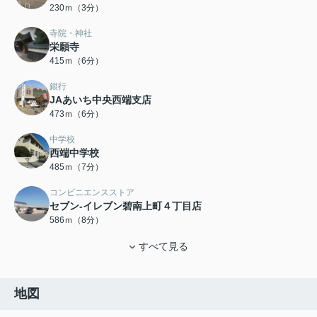
230ｍ（3分）
寺院・神社
栄願寺
415ｍ（6分）
銀行
JAあいち中央西端支店
473ｍ（6分）
中学校
西端中学校
485ｍ（7分）
コンビニエンスストア
セブン-イレブン碧南上町４丁目店
586ｍ（8分）
すべて見る
地図