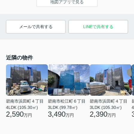
地図アプリで見る
メールで共有する
LINEで共有する
近隣の物件
碧南市浜田町４丁目
碧南市松江町６丁目
碧南市浜田町４丁目
4LDK (105.30㎡)
3LDK (99.78㎡)
3LDK (105.30㎡)
4
2,590
3,490
2,390
万円
万円
万円