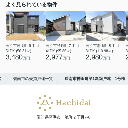
よく見られている物件
高浜市神明町６丁目
高浜市呉竹町７丁目
高浜市湯山町８丁目
5LDK (56.31㎡)
4LDK (95.86㎡)
3LDK (110.98㎡)
3
3,480
2,977
2,980
万円
万円
万円
産
碧南市の売買戸建一覧
碧南市神田町第1新築戸建 1号棟
愛知県高浜市二池町２丁目7-8