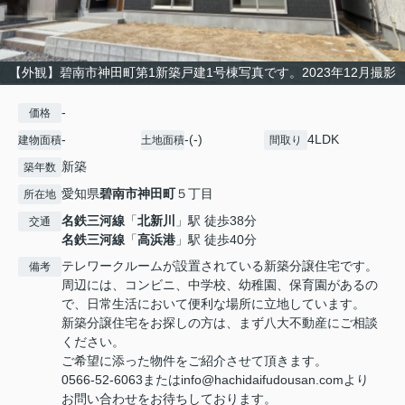
【外観】碧南市神田町第1新築戸建1号棟写真です。2023年12月撮影
-
価格
-
-(-)
4LDK
建物面積
土地面積
間取り
新築
築年数
愛知県
碧南市
神田町
５丁目
所在地
名鉄三河線
「
北新川
」駅 徒歩38分
交通
名鉄三河線
「
高浜港
」駅 徒歩40分
テレワークルームが設置されている新築分譲住宅です。
備考
周辺には、コンビニ、中学校、幼稚園、保育園があるの
で、日常生活において便利な場所に立地しています。
新築分譲住宅をお探しの方は、まず八大不動産にご相談
ください。
ご希望に添った物件をご紹介させて頂きます。
0566-52-6063またはinfo@hachidaifudousan.comより
お問い合わせをお待ちしております。