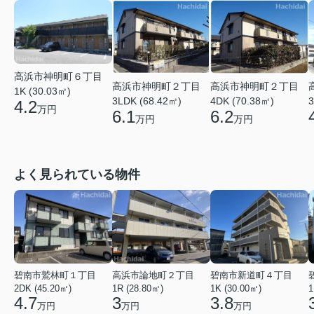
高浜市神明町６丁目
高浜市神明町２丁目
高浜市神明町２丁目
1K (30.03㎡)
3LDK (68.42㎡)
4DK (70.38㎡)
3
4.2
万円
6.1
6.2
万円
万円
よく見られている物件
碧南市鷲林町１丁目
高浜市論地町２丁目
碧南市新道町４丁目
2DK (45.20㎡)
1R (28.80㎡)
1K (30.00㎡)
1
4.7
3
3.8
万円
万円
万円