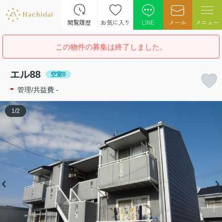
閲覧履歴
お気に入り
LINE
メール
メニュー
この物件の募集は終了しました。
エル88
空室0
-
管理/共益費 -
1
/
2