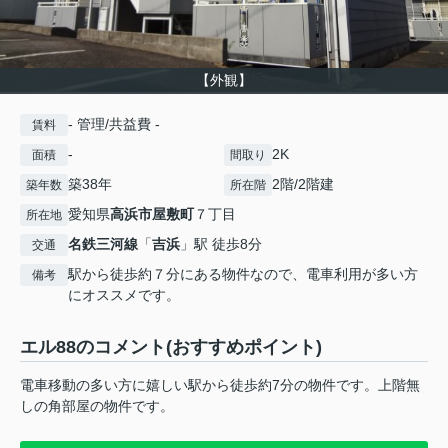
【外観】
- 管理/共益費 -
賃料
-
2K
面積
間取り
築38年
2階/2階建
築年数
所在階
愛知県
高浜市
屋敷町
７丁目
所在地
名鉄三河線
「
吉浜
」駅 徒歩8分
交通
駅から徒歩約７分にある物件なので、電車利用が多い方
備考
にオススメです。
エル88のコメント(おすすめポイント)
電車移動の多い方に嬉しい駅から徒歩約7分の物件です。上階無
しの角部屋の物件です。