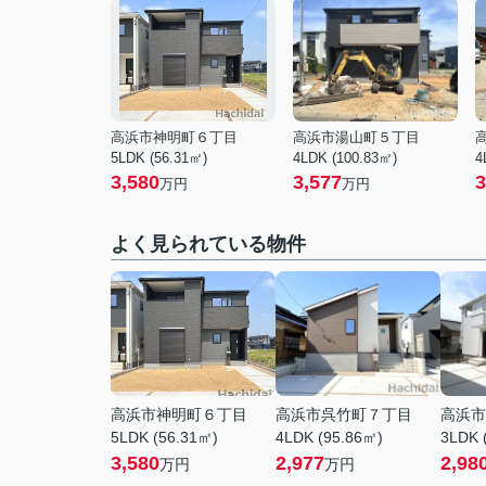
高浜市神明町６丁目
高浜市湯山町５丁目
5LDK (56.31㎡)
4LDK (100.83㎡)
4
3,580
3,577
3
万円
万円
よく見られている物件
高浜市神明町６丁目
高浜市呉竹町７丁目
高浜市
5LDK (56.31㎡)
4LDK (95.86㎡)
3LDK 
3,580
2,977
2,98
万円
万円