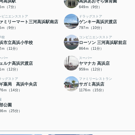
河高浜駅
高浜あおぞら保育園
36ｍ（7分）
649ｍ（9分）
ンビニエンスストア
ドラッグストア
ァミリーマート三河高浜駅南店
ゲンキー高浜沢渡店
16ｍ（9分）
797ｍ（10分）
学校
コンビニエンスストア
浜市立高浜小学校
ローソン 三河高浜駅前店
62ｍ（11分）
864ｍ（11分）
ーパー
スーパー
ェルナ高浜沢渡店
ヤマナカ 高浜店
41ｍ（12分）
959ｍ（12分）
ラッグストア
ファミリーレストラン
ギ薬局 高浜中央店
サガミ高浜店
076ｍ（14分）
1176ｍ（15分）
園
部公園
986ｍ（25分）