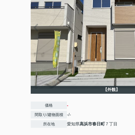
【外観】
-
価格
-/-
間取り/建物面積
愛知県
高浜市
春日町
７丁目
所在地