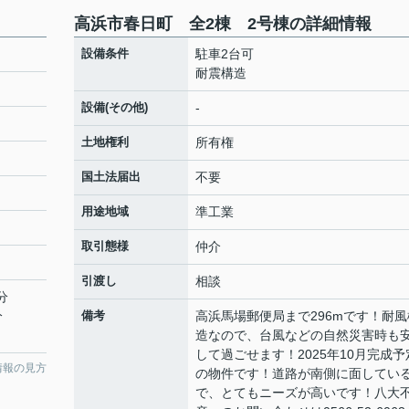
高浜市春日町 全2棟 2号棟の詳細情報
設備条件
駐車2台可
耐震構造
設備(その他)
-
土地権利
所有権
国土法届出
不要
用途地域
準工業
取引態様
仲介
引渡し
相談
分
分
備考
高浜馬場郵便局まで296mです！耐風
造なので、台風などの自然災害時も
して過ごせます！2025年10月完成予
情報の見方
の物件です！道路が南側に面してい
で、とてもニーズが高いです！八大