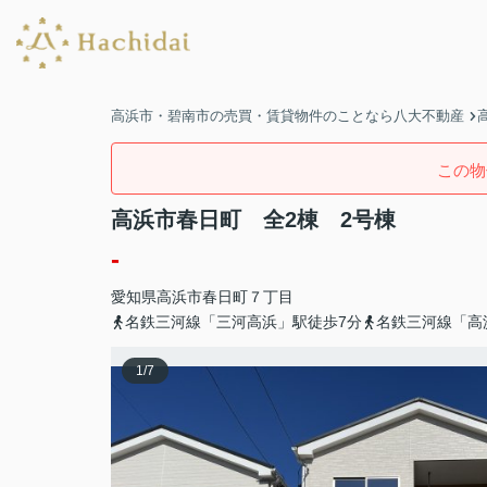
高浜市・碧南市の売買・賃貸物件のことなら八大不動産
この物
高浜市春日町 全2棟 2号棟
-
愛知県
高浜市
春日町
７丁目
名鉄三河線「三河高浜」駅徒歩7分
名鉄三河線「高
1
/
7