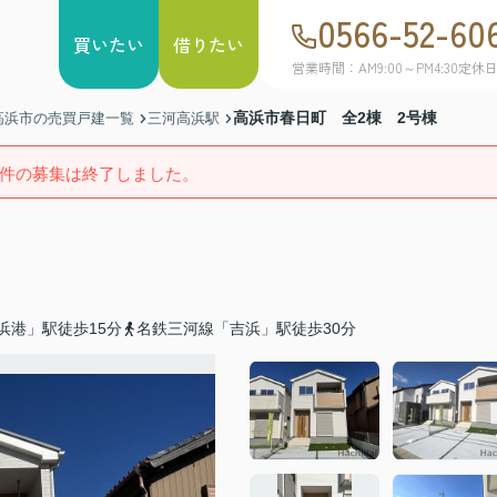
0566-52-60
買いたい
借りたい
営業時間：AM9:00～PM4:30
定休
高浜市春日町 全2棟 2号棟
高浜市の売買戸建一覧
三河高浜駅
件の募集は終了しました。
浜港」駅徒歩15分
名鉄三河線「吉浜」駅徒歩30分