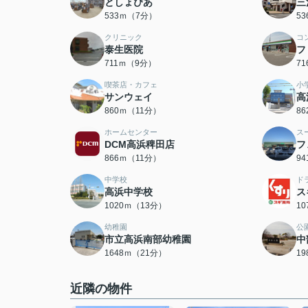
としょぴあ
三
533ｍ（7分）
5
クリニック
コ
泰生医院
フ
711ｍ（9分）
7
喫茶店・カフェ
小
サンウェイ
高
860ｍ（11分）
8
ホームセンター
ス
DCM高浜稗田店
フ
866ｍ（11分）
9
中学校
ド
高浜中学校
ス
1020ｍ（13分）
1
幼稚園
公
市立高浜南部幼稚園
中
1648ｍ（21分）
1
近隣の物件