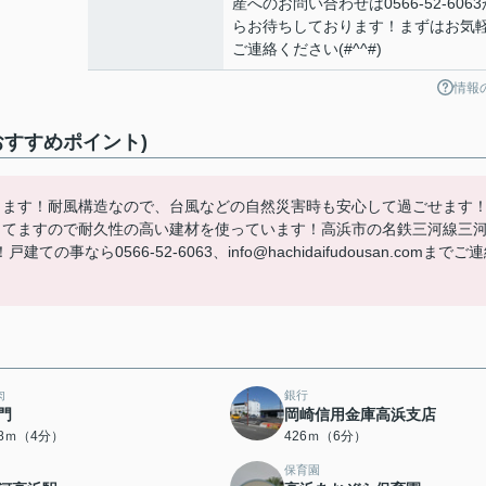
産へのお問い合わせは0566-52-6063
らお待ちしております！まずはお気
ご連絡ください(#^^#)
情報
おすすめポイント)
ります！耐風構造なので、台風などの自然災害時も安心して過ごせます
してますので耐久性の高い建材を使っています！高浜市の名鉄三河線三
ら0566-52-6063、info@hachidaifudousan.comまでご
肉
銀行
門
岡崎信用金庫高浜支店
18ｍ（4分）
426ｍ（6分）
保育園