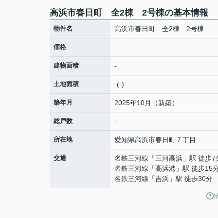
高浜市春日町 全2棟 2号棟の基本情報
物件名
高浜市春日町 全2棟 2号棟
価格
-
建物面積
-
土地面積
-(-)
築年月
2025年10月（新築）
総戸数
-
所在地
愛知県
高浜市
春日町
７丁目
交通
名鉄三河線
「
三河高浜
」駅 徒歩7
名鉄三河線
「
高浜港
」駅 徒歩15
名鉄三河線
「
吉浜
」駅 徒歩30分