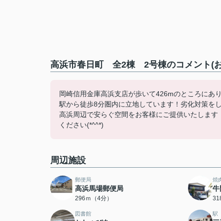
高浜市春日町 全2棟 2号棟のコメント(
岡崎信用金庫高浜支店が歩いて426mのところにあ
駅から徒歩8分圏内に立地しています！劣化対策を
高浜周辺で安らぐ空間をお客様にご提供いたします！戸建ての事な
ください(*^^*)
周辺施設
郵便局
焼
高浜馬場郵便局
牛
296ｍ（4分）
3
図書館
駅