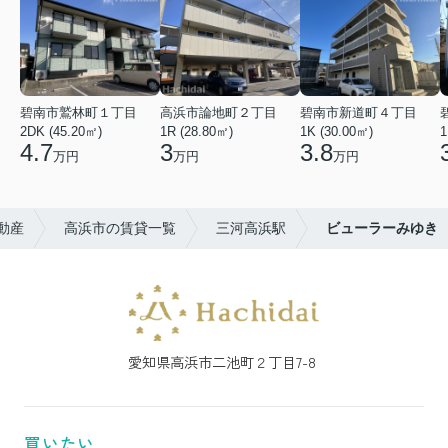
碧南市鷲林町１丁目
高浜市論地町２丁目
碧南市新道町４丁目
2DK (45.20㎡)
1R (28.80㎡)
1K (30.00㎡)
1
4.7
3
3.8
万円
万円
万円
動産
高浜市の賃貸一覧
三河高浜駅
ビューラーみゆき
愛知県高浜市二池町２丁目7-8
買いたい