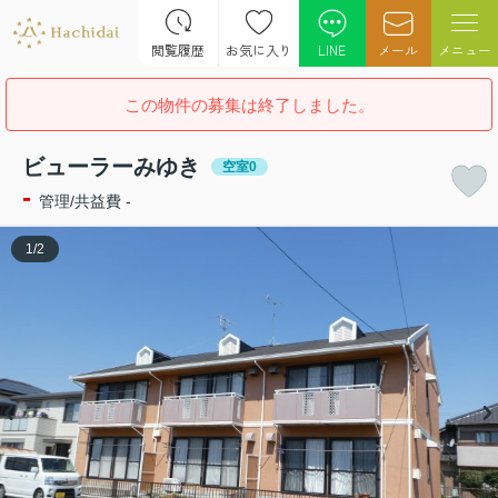
閲覧履歴
お気に入り
LINE
メール
メニュー
この物件の募集は終了しました。
ビューラーみゆき
空室0
-
管理/共益費 -
1
/
2