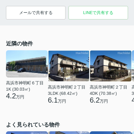
メールで共有する
LINEで共有する
近隣の物件
高浜市神明町６丁目
高浜市神明町２丁目
高浜市神明町２丁目
1K (30.03㎡)
3LDK (68.42㎡)
4DK (70.38㎡)
3
4.2
万円
6.1
6.2
万円
万円
よく見られている物件