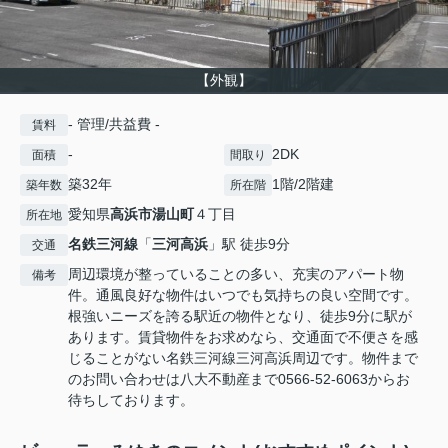
【外観】
- 管理/共益費 -
賃料
-
2DK
面積
間取り
築32年
1階/2階建
築年数
所在階
愛知県
高浜市
湯山町
４丁目
所在地
名鉄三河線
「
三河高浜
」駅 徒歩9分
交通
周辺環境が整っていることの多い、充実のアパート物
備考
件。通風良好な物件はいつでも気持ちの良い空間です。
根強いニーズを誇る駅近の物件となり、徒歩9分に駅が
あります。賃貸物件をお求めなら、交通面で不便さを感
じることがない名鉄三河線三河高浜周辺です。物件まで
のお問い合わせは八大不動産まで0566-52-6063からお
待ちしております。