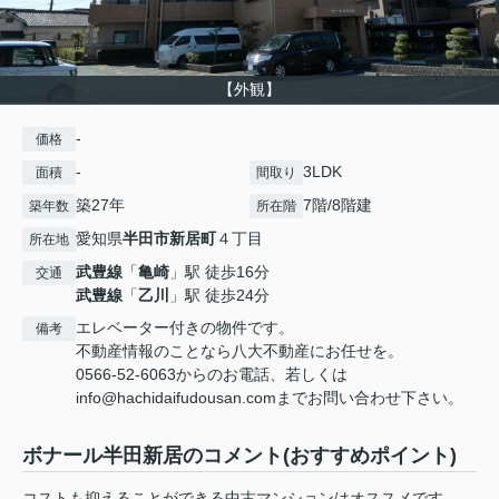
【外観】
-
価格
-
3LDK
面積
間取り
築27年
7階/8階建
築年数
所在階
愛知県
半田市
新居町
４丁目
所在地
武豊線
「
亀崎
」駅 徒歩16分
交通
武豊線
「
乙川
」駅 徒歩24分
エレベーター付きの物件です。
備考
不動産情報のことなら八大不動産にお任せを。
0566-52-6063からのお電話、若しくは
info@hachidaifudousan.comまでお問い合わせ下さい。
ボナール半田新居のコメント(おすすめポイント)
コストも抑えることができる中古マンションはオススメです。