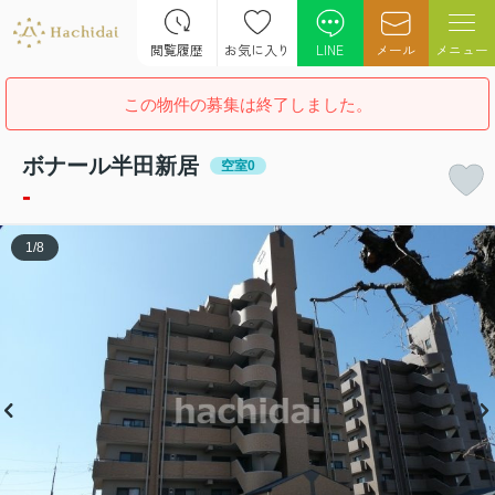
閲覧履歴
お気に入り
LINE
メール
メニュー
この物件の募集は終了しました。
ボナール半田新居
空室0
-
1
/
8