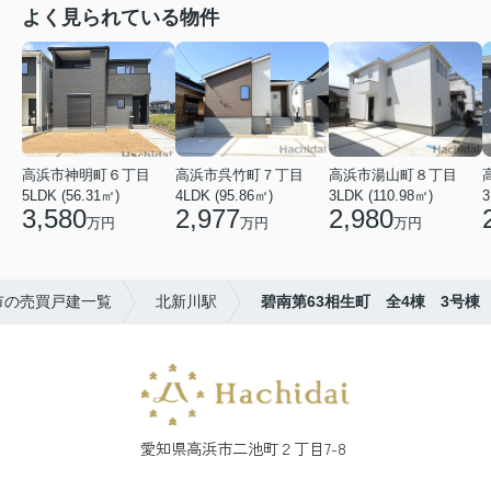
よく見られている物件
高浜市神明町６丁目
高浜市呉竹町７丁目
高浜市湯山町８丁目
5LDK (56.31㎡)
4LDK (95.86㎡)
3LDK (110.98㎡)
3
3,580
2,977
2,980
万円
万円
万円
市の売買戸建一覧
北新川駅
碧南第63相生町 全4棟 3号棟
愛知県高浜市二池町２丁目7-8