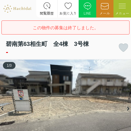
閲覧履歴
お気に入り
LINE
メール
メニュー
この物件の募集は終了しました。
碧南第63相生町 全4棟 3号棟
-
1
/
3