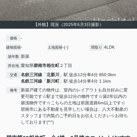
【外観】現況（2025年6月3日撮影）
-
価格
-
-(-)
4LDK
建物面積
土地面積
間取り
新築
築年数
愛知県
碧南市
相生町
２丁目
所在地
名鉄三河線
「
北新川
」駅 徒歩12分車4分 850.0km
交通
名鉄三河線
「
新川町
」駅 徒歩14分車4分 1.1km
新築戸建ての物件は、室内のレイアウトも自分好みに変
備考
更可能です☆駅まで徒歩12分の物件です☆築2年以内の
築浅物件です☆こちらの土地は前面道路6m以上です☆
碧南市にある不動産を見学したい場合は、八大不動産の
スタッフまで内覧のご予約日をお伝えください☆お待ち
しております(^^)