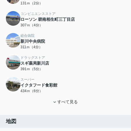
131ｍ（2分）
コンビニエンスストア
ローソン 碧南相生町三丁目店
307ｍ（4分）
総合病院
新川中央病院
311ｍ（4分）
ドラッグストア
スギ薬局新川店
391ｍ（5分）
スーパー
イクタフード食彩館
434ｍ（6分）
すべて見る
地図