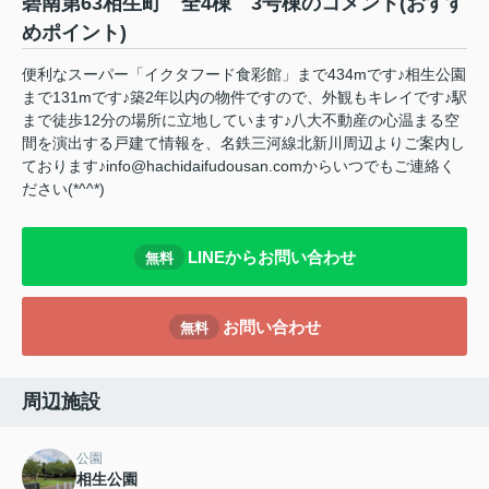
碧南第63相生町 全4棟 3号棟のコメント(おすす
めポイント)
便利なスーパー「イクタフード食彩館」まで434mです♪相生公園
まで131mです♪築2年以内の物件ですので、外観もキレイです♪駅
まで徒歩12分の場所に立地しています♪八大不動産の心温まる空
間を演出する戸建て情報を、名鉄三河線北新川周辺よりご案内し
ております♪info@hachidaifudousan.comからいつでもご連絡く
ださい(*^^*)
LINEからお問い合わせ
無料
お問い合わせ
無料
周辺施設
公園
相生公園