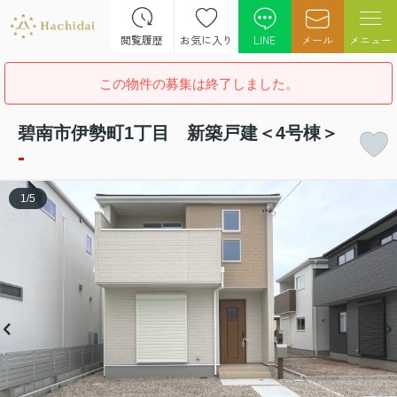
閲覧履歴
お気に入り
LINE
メール
メニュー
この物件の募集は終了しました。
碧南市伊勢町1丁目 新築戸建＜4号棟＞
-
1
/
5