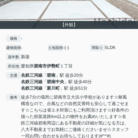
【外観】
-
価格
-
-(-)
5LDK
建物面積
土地面積
間取り
新築
築年数
愛知県
碧南市
伊勢町
１丁目
所在地
名鉄三河線
「
碧南
」駅 徒歩20分
交通
名鉄三河線
「
碧南中央
」駅 徒歩40分
名鉄三河線
「
新川町
」駅 徒歩51分
徒歩7分の場所に碧南市立大浜小学校があります☆耐風
備考
構造なので、台風などの自然災害時も安心して過ごせま
す☆こちらは省エネ対策にもご利用頂けます☆好条件の
揃った前面道路6m以上の物件をお薦めいたします☆名
鉄三河線碧南周辺にある不動産の詳細が気になる方は、
八大不動産までお気軽にご連絡くださいませ☆スタッフ
一同お問い合わせをお待ちしております(#^^#)