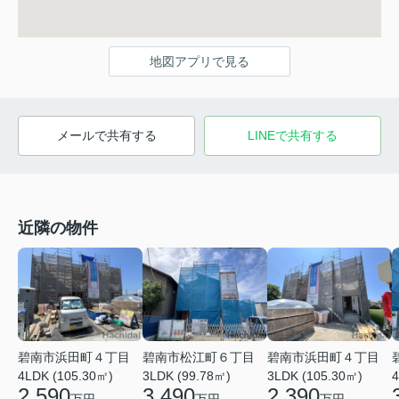
地図アプリで見る
メールで共有する
LINEで共有する
近隣の物件
碧南市浜田町４丁目
碧南市松江町６丁目
碧南市浜田町４丁目
4LDK (105.30㎡)
3LDK (99.78㎡)
3LDK (105.30㎡)
4
2,590
3,490
2,390
万円
万円
万円