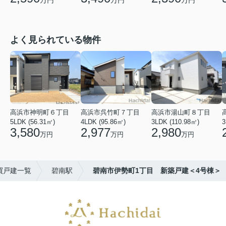
よく見られている物件
高浜市神明町６丁目
高浜市呉竹町７丁目
高浜市湯山町８丁目
5LDK (56.31㎡)
4LDK (95.86㎡)
3LDK (110.98㎡)
3
3,580
2,977
2,980
万円
万円
万円
買戸建一覧
碧南駅
碧南市伊勢町1丁目 新築戸建＜4号棟＞