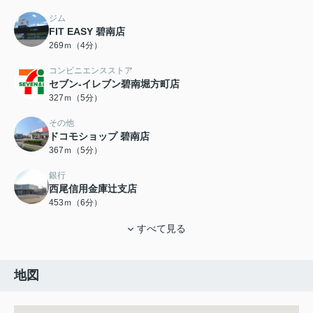
ジム
FIT EASY 碧南店
269ｍ（4分）
コンビニエンスストア
セブン-イレブン碧南堀方町店
327ｍ（5分）
その他
ドコモショップ 碧南店
367ｍ（5分）
銀行
西尾信用金庫辻支店
453ｍ（6分）
すべて見る
地図