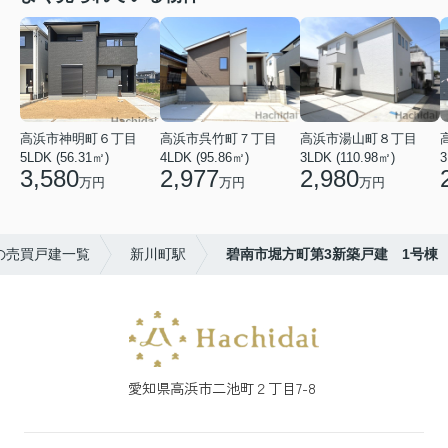
高浜市神明町６丁目
高浜市呉竹町７丁目
高浜市湯山町８丁目
5LDK (56.31㎡)
4LDK (95.86㎡)
3LDK (110.98㎡)
3
3,580
2,977
2,980
万円
万円
万円
の売買戸建一覧
新川町駅
碧南市堀方町第3新築戸建 1号棟
愛知県高浜市二池町２丁目7-8