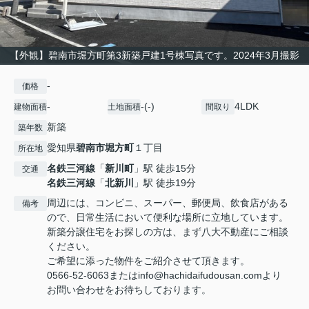
【外観】碧南市堀方町第3新築戸建1号棟写真です。2024年3月撮影
-
価格
-
-(-)
4LDK
建物面積
土地面積
間取り
新築
築年数
愛知県
碧南市
堀方町
１丁目
所在地
名鉄三河線
「
新川町
」駅 徒歩15分
交通
名鉄三河線
「
北新川
」駅 徒歩19分
周辺には、コンビニ、スーパー、郵便局、飲食店がある
備考
ので、日常生活において便利な場所に立地しています。
新築分譲住宅をお探しの方は、まず八大不動産にご相談
ください。
ご希望に添った物件をご紹介させて頂きます。
0566-52-6063またはinfo@hachidaifudousan.comより
お問い合わせをお待ちしております。