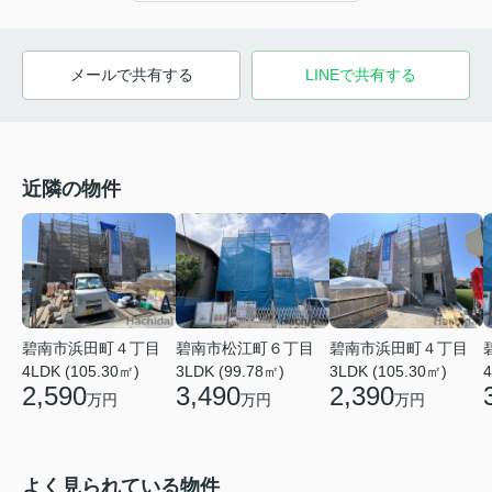
メールで共有する
LINEで共有する
近隣の物件
碧南市浜田町４丁目
碧南市松江町６丁目
碧南市浜田町４丁目
4LDK (105.30㎡)
3LDK (99.78㎡)
3LDK (105.30㎡)
4
2,590
3,490
2,390
万円
万円
万円
よく見られている物件