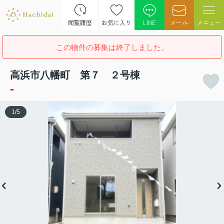
閲覧履歴
お気に入り
LINE
メール
メニュー
この物件の募集は終了しました。
高浜市八幡町 第７ ２号棟
-
1
/
5