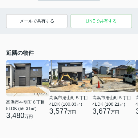
メールで共有する
LINEで共有する
近隣の物件
高浜市湯山町５丁目
高浜市湯山町５丁目
高浜市神明町６丁目
4LDK (100.83㎡)
4LDK (100.21㎡)
4
5LDK (56.31㎡)
3,577
3,677
万円
万円
3,480
万円