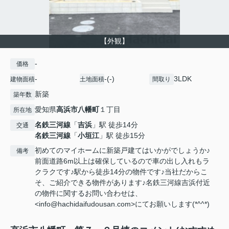
【外観】
-
価格
-
-(-)
3LDK
建物面積
土地面積
間取り
新築
築年数
愛知県
高浜市
八幡町
１丁目
所在地
名鉄三河線
「
吉浜
」駅 徒歩14分
交通
名鉄三河線
「
小垣江
」駅 徒歩15分
初めてのマイホームに新築戸建てはいかがでしょうか♪
備考
前面道路6m以上は確保しているので車の出し入れもラ
クラクです♪駅から徒歩14分の物件です♪当社だからこ
そ、ご紹介できる物件があります♪名鉄三河線吉浜付近
の物件に関するお問い合わせは、
<info@hachidaifudousan.com>にてお願いします(*^^*)