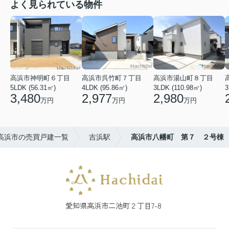
よく見られている物件
高浜市神明町６丁目
高浜市呉竹町７丁目
高浜市湯山町８丁目
5LDK (56.31㎡)
4LDK (95.86㎡)
3LDK (110.98㎡)
3
3,480
2,977
2,980
万円
万円
万円
高浜市の売買戸建一覧
吉浜駅
高浜市八幡町 第７ ２号棟
愛知県高浜市二池町２丁目7-8