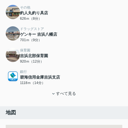
その他
釣人丸釣り具店
626ｍ（8分）
ドラッグストア
ゲンキー 吉浜八幡店
701ｍ（9分）
保育園
吉浜北部保育園
920ｍ（12分）
銀行
碧海信用金庫吉浜支店
1118ｍ（14分）
すべて見る
地図