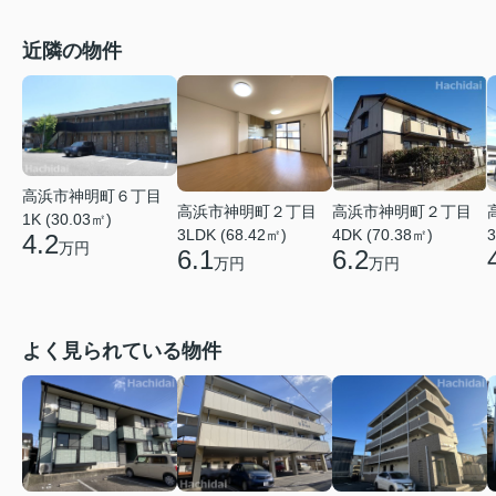
近隣の物件
高浜市神明町６丁目
高浜市神明町２丁目
高浜市神明町２丁目
1K (30.03㎡)
3LDK (68.42㎡)
4DK (70.38㎡)
3
4.2
万円
6.1
6.2
万円
万円
よく見られている物件