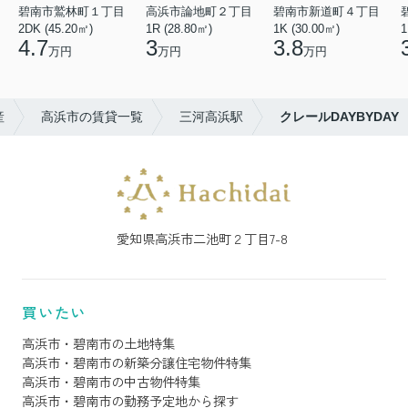
碧南市鷲林町１丁目
高浜市論地町２丁目
碧南市新道町４丁目
2DK (45.20㎡)
1R (28.80㎡)
1K (30.00㎡)
1
4.7
3
3.8
万円
万円
万円
産
高浜市の賃貸一覧
三河高浜駅
クレールDAYBYDAY
愛知県高浜市二池町２丁目7-8
買いたい
高浜市・碧南市の土地特集
高浜市・碧南市の新築分譲住宅物件特集
高浜市・碧南市の中古物件特集
高浜市・碧南市の勤務予定地から探す