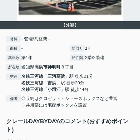
【外観】
- 管理/共益費 -
賃料
-
1K
面積
間取り
築1年
2階/2階建
築年数
所在階
愛知県
高浜市
神明町
８丁目
所在地
名鉄三河線
「
三河高浜
」駅 徒歩21分
交通
名鉄三河線
「
吉浜
」駅 徒歩20分
名鉄三河線
「
小垣江
」駅 徒歩44分
◇収納はクロゼット・シューズボックスなど豊富
備考
◇共用部には宅配ボックスを設置
クレールDAYBYDAYのコメント(おすすめポイン
ト)