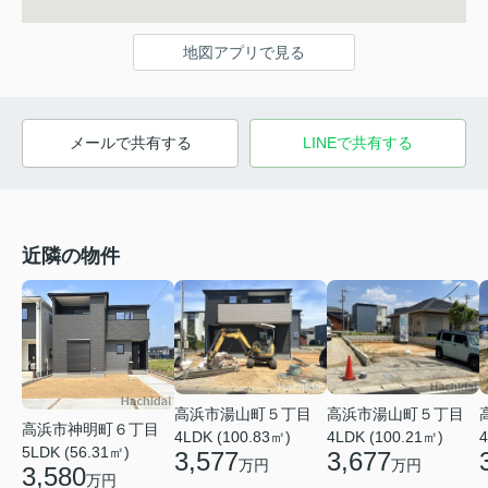
地図アプリで見る
メールで共有する
LINEで共有する
近隣の物件
高浜市湯山町５丁目
高浜市湯山町５丁目
高浜市神明町６丁目
4LDK (100.83㎡)
4LDK (100.21㎡)
4
5LDK (56.31㎡)
3,577
3,677
万円
万円
3,580
万円