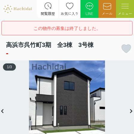
閲覧履歴
お気に入り
LINE
メール
メニュー
この物件の募集は終了しました。
高浜市呉竹町3期 全3棟 3号棟
-
1
/
3