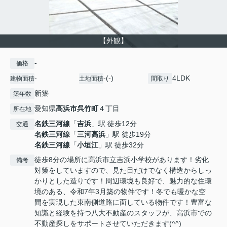
【外観】
-
価格
-
-(-)
4LDK
建物面積
土地面積
間取り
新築
築年数
愛知県
高浜市
呉竹町
４丁目
所在地
名鉄三河線
「
吉浜
」駅 徒歩12分
交通
名鉄三河線
「
三河高浜
」駅 徒歩19分
名鉄三河線
「
小垣江
」駅 徒歩32分
徒歩8分の場所に高浜市立吉浜小学校があります！劣化
備考
対策をしていますので、見た目だけでなく構造からしっ
かりとした造りです！周辺環境も良好で、魅力的な住環
境のある、令和7年3月築の物件です！冬でも暖かな空
間を実現した東南側道路に面している物件です！豊富な
知識と経験を持つ八大不動産のスタッフが、高浜市での
不動産探しをサポートさせていただきます(^^)