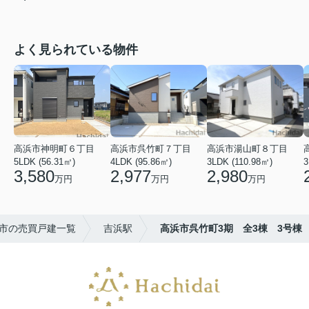
よく見られている物件
高浜市神明町６丁目
高浜市呉竹町７丁目
高浜市湯山町８丁目
5LDK (56.31㎡)
4LDK (95.86㎡)
3LDK (110.98㎡)
3
3,580
2,977
2,980
万円
万円
万円
市の売買戸建一覧
吉浜駅
高浜市呉竹町3期 全3棟 3号棟