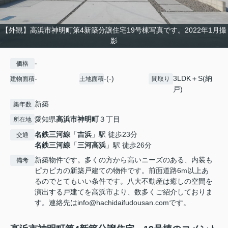
【外観】高浜市神明町第4新築分譲住宅19号棟写真です。2022年1月撮
影
-
価格
-
-(-)
3LDK＋S(納
建物面積
土地面積
間取り
戸)
新築
築年数
愛知県
高浜市
神明町
３丁目
所在地
名鉄三河線
「
吉浜
」駅 徒歩23分
交通
名鉄三河線
「
三河高浜
」駅 徒歩26分
新築物件です。多くの方から高いニーズのある、内装も
備考
ピカピカの新築戸建ての物件です。前面道路6m以上あ
るのでとてもいい条件です。八大不動産は癒しの空間を
演出する戸建てを高浜市より、数多くご紹介しておりま
す。連絡先はinfo@hachidaifudousan.comです。