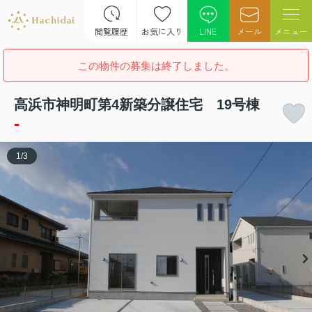
閲覧履歴
お気に入り
LINE
メール
メニュー
この物件の募集は終了しました。
高浜市神明町第4新築分譲住宅 19号棟
-
1
/
3