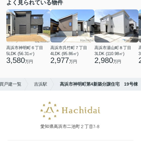
よく見られている物件
高浜市神明町６丁目
高浜市呉竹町７丁目
高浜市湯山町８丁目
5LDK (56.31㎡)
4LDK (95.86㎡)
3LDK (110.98㎡)
3
3,580
2,977
2,980
万円
万円
万円
買戸建一覧
吉浜駅
高浜市神明町第4新築分譲住宅 19号棟
愛知県高浜市二池町２丁目7-8