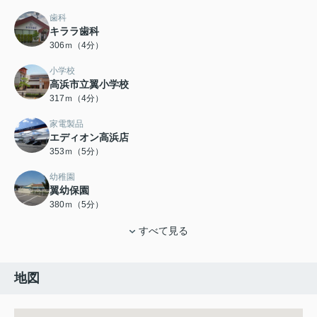
歯科
キララ歯科
306ｍ（4分）
小学校
高浜市立翼小学校
317ｍ（4分）
家電製品
エディオン高浜店
353ｍ（5分）
幼稚園
翼幼保園
380ｍ（5分）
すべて見る
地図