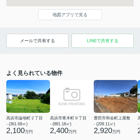
地図アプリで見る
メールで共有する
LINEで共有する
よく見られている物件
高浜市論地町２丁目
高浜市青木町９丁目
豊田市和会町上屋敷
- (361.68㎡)
- (881.18㎡)
- (209.11㎡)
-
2,100
2,400
2,920
万円
万円
万円