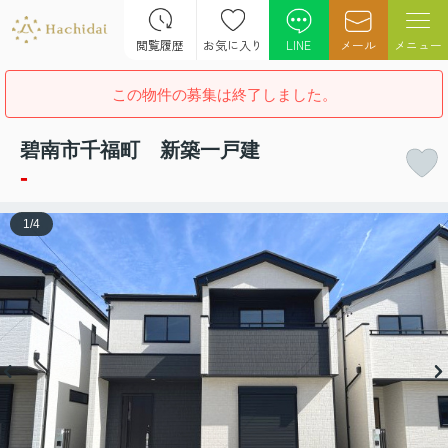
閲覧履歴
お気に入り
LINE
メール
メニュー
この物件の募集は終了しました。
碧南市千福町 新築一戸建
-
1
/
4