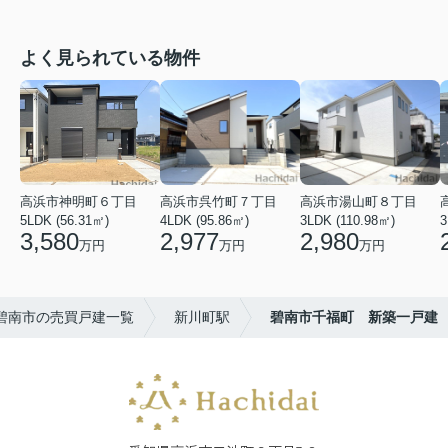
よく見られている物件
高浜市神明町６丁目
高浜市呉竹町７丁目
高浜市湯山町８丁目
5LDK (56.31㎡)
4LDK (95.86㎡)
3LDK (110.98㎡)
3
3,580
2,977
2,980
万円
万円
万円
碧南市の売買戸建一覧
新川町駅
碧南市千福町 新築一戸建