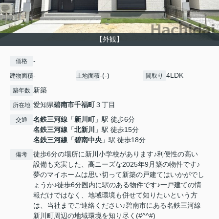
【外観】
-
価格
-
-(-)
4LDK
建物面積
土地面積
間取り
新築
築年数
愛知県
碧南市
千福町
３丁目
所在地
名鉄三河線
「
新川町
」駅 徒歩6分
交通
名鉄三河線
「
北新川
」駅 徒歩15分
名鉄三河線
「
碧南中央
」駅 徒歩18分
徒歩6分の場所に新川小学校があります♪利便性の高い
備考
設備も充実した、高ニーズな2025年9月築の物件です♪
夢のマイホームは思い切って新築の戸建てはいかがでし
ょうか♪徒歩6分圏内に駅のある物件です♪一戸建ての情
報だけではなく、地域環境も併せて知りたいという方
は、当社までご連絡ください♪碧南市にある名鉄三河線
新川町周辺の地域環境を知り尽く(#^^#)