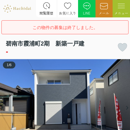
閲覧履歴
お気に入り
LINE
メール
メニュー
この物件の募集は終了しました。
碧南市霞浦町2期 新築一戸建
-
1
/
6