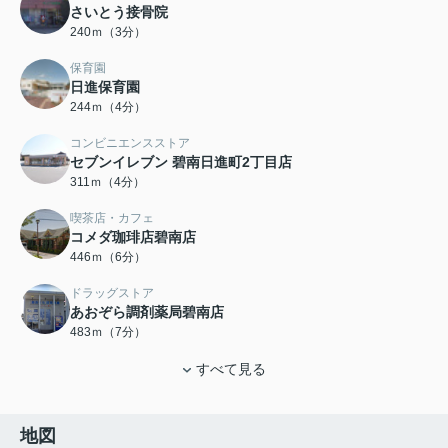
さいとう接骨院
240ｍ（3分）
保育園
日進保育園
244ｍ（4分）
コンビニエンスストア
セブンイレブン 碧南日進町2丁目店
311ｍ（4分）
喫茶店・カフェ
コメダ珈琲店碧南店
446ｍ（6分）
ドラッグストア
あおぞら調剤薬局碧南店
483ｍ（7分）
すべて見る
地図