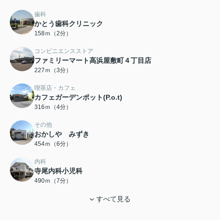
歯科
かとう歯科クリニック
158ｍ（2分）
コンビニエンスストア
ファミリーマート高浜屋敷町４丁目店
227ｍ（3分）
喫茶店・カフェ
カフェガーデンポット(P.o.t)
316ｍ（4分）
その他
おかしや みずき
454ｍ（6分）
内科
寺尾内科小児科
490ｍ（7分）
すべて見る