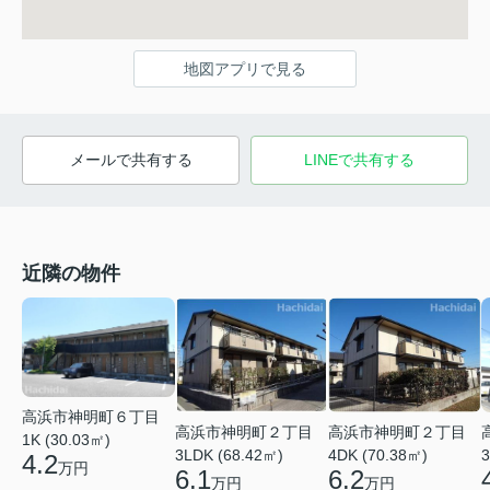
地図アプリで見る
メールで共有する
LINEで共有する
近隣の物件
高浜市神明町６丁目
高浜市神明町２丁目
高浜市神明町２丁目
1K (30.03㎡)
3LDK (68.42㎡)
4DK (70.38㎡)
3
4.2
万円
6.1
6.2
万円
万円