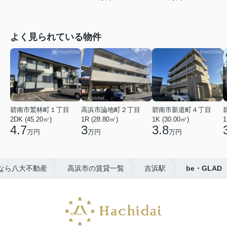
よく見られている物件
碧南市鷲林町１丁目
高浜市論地町２丁目
碧南市新道町４丁目
2DK (45.20㎡)
1R (28.80㎡)
1K (30.00㎡)
1
4.7
3
3.8
万円
万円
万円
なら八大不動産
高浜市の賃貸一覧
吉浜駅
be・GLAD