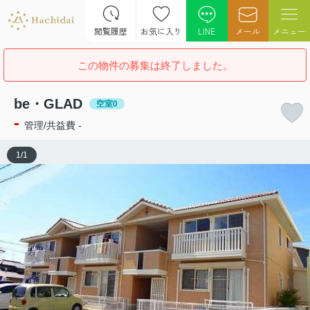
閲覧履歴
お気に入り
LINE
メール
メニュー
この物件の募集は終了しました。
be・GLAD
空室0
-
管理/共益費 -
1
/
1