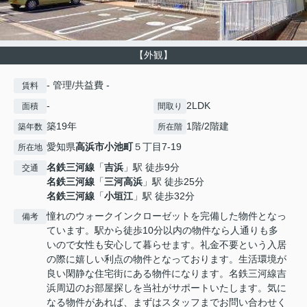
【外観】
- 管理/共益費 -
賃料
-
2LDK
面積
間取り
築19年
1階/2階建
築年数
所在階
愛知県
高浜市
小池町
５丁目7-19
所在地
名鉄三河線
「
吉浜
」駅 徒歩9分
交通
名鉄三河線
「
三河高浜
」駅 徒歩25分
名鉄三河線
「
小垣江
」駅 徒歩32分
憧れのウォークインクローゼットを完備した物件となっ
備考
ています。駅から徒歩10分以内の物件なら人通りも多
いので女性も安心して暮らせます。礼金不要という入居
の際に嬉しい利点の物件となっております。生活環境が
良い閑静な住宅街にある物件になります。名鉄三河線吉
浜周辺のお部屋探しを当社がサポートいたします。気に
なる物件があれば、まずはスタッフまでお問い合わせく