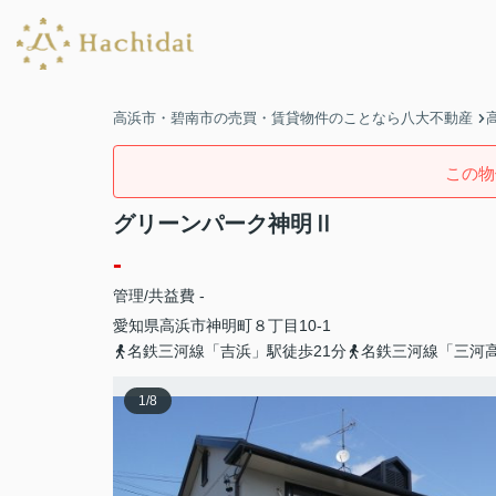
高浜市・碧南市の売買・賃貸物件のことなら八大不動産
この物
グリーンパーク神明Ⅱ
-
管理/共益費 -
愛知県
高浜市
神明町
８丁目10-1
名鉄三河線「吉浜」駅徒歩21分
名鉄三河線「三河高
1
/
8