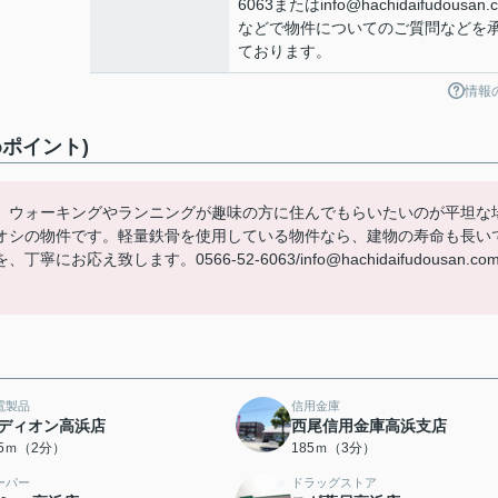
6063またはinfo@hachidaifudousan.
などで物件についてのご質問などを
ております。
情報
ポイント)
。ウォーキングやランニングが趣味の方に住んでもらいたいのが平坦な
オシの物件です。軽量鉄骨を使用している物件なら、建物の寿命も長い
致します。0566-52-6063/info@hachidaifudousan.co
電製品
信用金庫
ディオン高浜店
西尾信用金庫高浜支店
35ｍ（2分）
185ｍ（3分）
ーパー
ドラッグストア