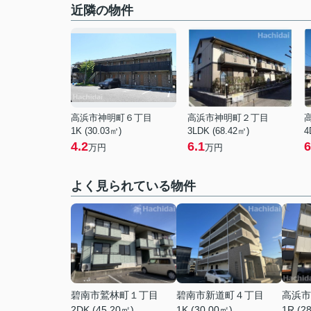
近隣の物件
高浜市神明町６丁目
高浜市神明町２丁目
1K (30.03㎡)
3LDK (68.42㎡)
4
4.2
6.1
6
万円
万円
よく見られている物件
碧南市鷲林町１丁目
碧南市新道町４丁目
高浜市
2DK (45.20㎡)
1K (30.00㎡)
1R (2