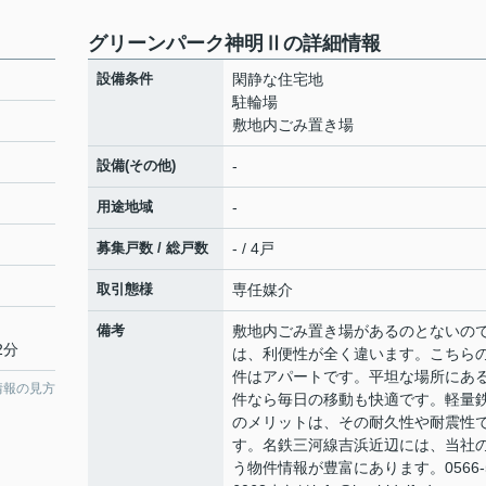
グリーンパーク神明Ⅱの詳細情報
設備条件
閑静な住宅地
駐輪場
敷地内ごみ置き場
設備(その他)
-
用途地域
-
募集戸数 / 総戸数
- / 4戸
取引態様
専任媒介
備考
敷地内ごみ置き場があるのとないの
2分
は、利便性が全く違います。こちら
件はアパートです。平坦な場所にあ
情報の見方
件なら毎日の移動も快適です。軽量
のメリットは、その耐久性や耐震性
す。名鉄三河線吉浜近辺には、当社
う物件情報が豊富にあります。0566-5