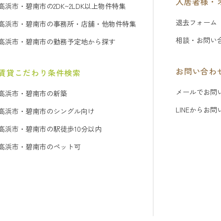
入居者様・
高浜市・碧南市の2DK~2LDK以上物件特集
退去フォーム
高浜市・碧南市の事務所・店舗・他物件特集
相談・お問い
高浜市・碧南市の勤務予定地から探す
お問い合わ
賃貸こだわり条件検索
メールでお問
高浜市・碧南市の新築
LINEからお
高浜市・碧南市のシングル向け
高浜市・碧南市の駅徒歩10分以内
高浜市・碧南市のペット可