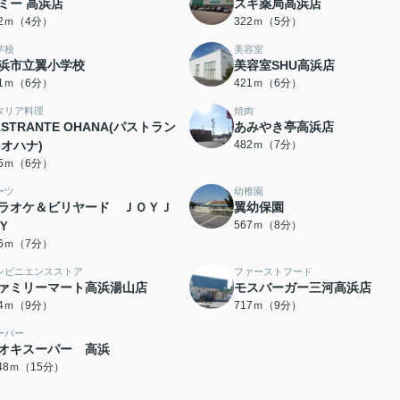
ミー 高浜店
スギ薬局高浜店
92ｍ（4分）
322ｍ（5分）
学校
美容室
浜市立翼小学校
美容室SHU高浜店
01ｍ（6分）
421ｍ（6分）
タリア料理
焼肉
ASTRANTE OHANA(パストラン
あみやき亭高浜店
 オハナ)
482ｍ（7分）
75ｍ（6分）
ーツ
幼稚園
ラオケ＆ビリヤード ＪＯＹＪ
翼幼保園
Ｙ
567ｍ（8分）
56ｍ（7分）
ンビニエンスストア
ファーストフード
ァミリーマート高浜湯山店
モスバーガー三河高浜店
54ｍ（9分）
717ｍ（9分）
ーパー
オキスーパー 高浜
148ｍ（15分）