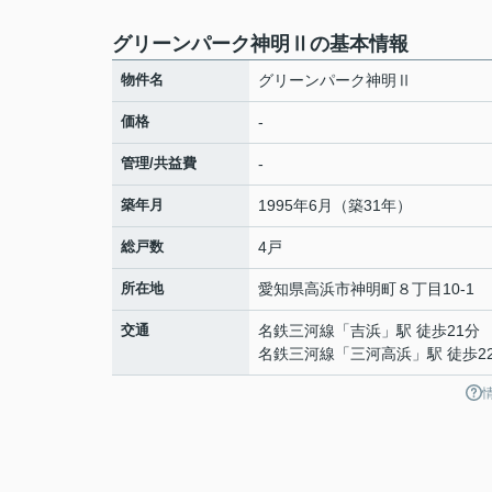
グリーンパーク神明Ⅱの基本情報
物件名
グリーンパーク神明Ⅱ
価格
-
管理/共益費
-
築年月
1995年6月（築31年）
総戸数
4戸
所在地
愛知県
高浜市
神明町
８丁目10-1
交通
名鉄三河線
「
吉浜
」駅 徒歩21分
名鉄三河線
「
三河高浜
」駅 徒歩2