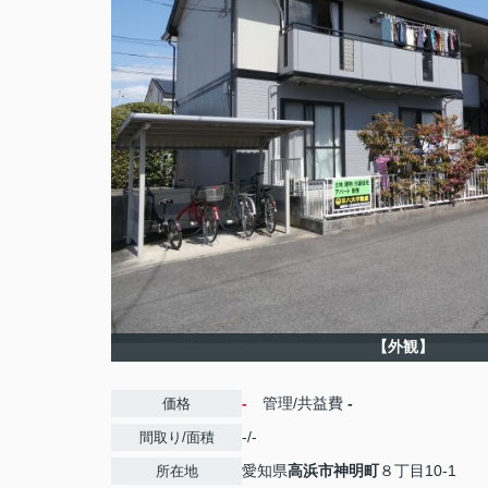
【外観】
-
管理/共益費
-
価格
-/-
間取り/面積
愛知県
高浜市
神明町
８丁目10-1
所在地