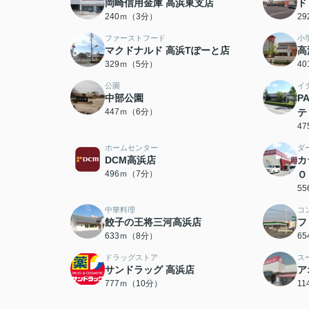
岡崎信用金庫 高浜東支店
ド
240ｍ（3分）
2
ファーストフード
小
マクドナルド 高浜Tぽーと店
高
329ｍ（5分）
4
公園
イ
中部公園
P
447ｍ（6分）
テ
4
ホームセンター
ダ
DCM高浜店
カ
496ｍ（7分）
Ｏ
5
中華料理
コ
餃子の王将三河高浜店
フ
633ｍ（8分）
6
ドラッグストア
ス
サンドラッグ 高浜店
ア
777ｍ（10分）
1