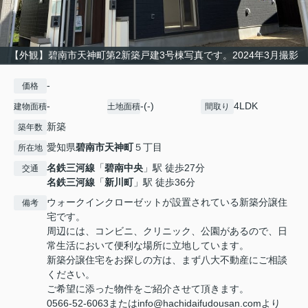
【外観】碧南市天神町第2新築戸建3号棟写真です。2024年3月撮影
-
価格
-
-(-)
4LDK
建物面積
土地面積
間取り
新築
築年数
愛知県
碧南市
天神町
５丁目
所在地
名鉄三河線
「
碧南中央
」駅 徒歩27分
交通
名鉄三河線
「
新川町
」駅 徒歩36分
ウォークインクローゼットが設置されている新築分譲住
備考
宅です。
周辺には、コンビニ、クリニック、公園があるので、日
常生活において便利な場所に立地しています。
新築分譲住宅をお探しの方は、まず八大不動産にご相談
ください。
ご希望に添った物件をご紹介させて頂きます。
0566-52-6063またはinfo@hachidaifudousan.comより