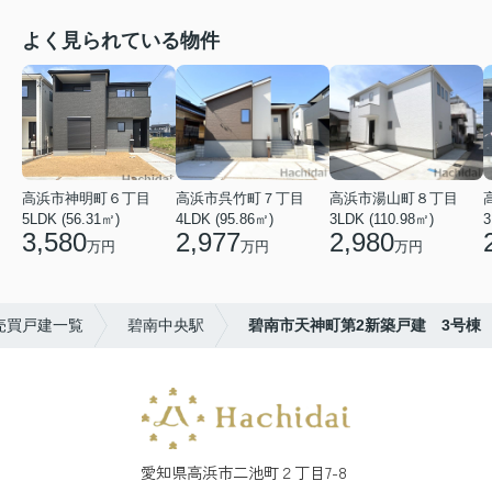
よく見られている物件
高浜市神明町６丁目
高浜市呉竹町７丁目
高浜市湯山町８丁目
5LDK (56.31㎡)
4LDK (95.86㎡)
3LDK (110.98㎡)
3
3,580
2,977
2,980
万円
万円
万円
売買戸建一覧
碧南中央駅
碧南市天神町第2新築戸建 3号棟
愛知県高浜市二池町２丁目7-8