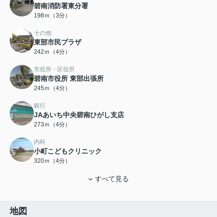
碧南消防署東分署
198ｍ（3分）
その他
東部市民プラザ
242ｍ（4分）
市役所・区役所
碧南市役所 東部出張所
245ｍ（4分）
銀行
JAあいち中央碧南ひがし支店
273ｍ（4分）
内科
小町こどもクリニック
320ｍ（4分）
すべて見る
地図