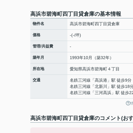
高浜市碧海町四丁目貸倉庫の基本情報
物件名
高浜市碧海町四丁目貸倉庫
価格
-(-/坪)
管理/共益費
-
築年月
1993年10月（築32年）
所在地
愛知県
高浜市
碧海町
４丁目
交通
名鉄三河線
「
高浜港
」駅 徒歩9分
名鉄三河線
「
北新川
」駅 徒歩18
名鉄三河線
「
三河高浜
」駅 徒歩2
高浜市碧海町四丁目貸倉庫のコメント(おす