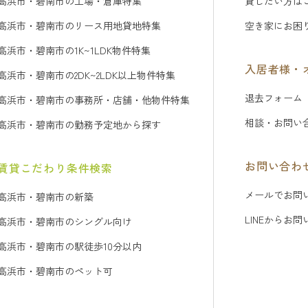
高浜市・碧南市の工場・倉庫特集
貸したい方は
高浜市・碧南市のリース用地貸地特集
空き家にお困
高浜市・碧南市の1K~1LDK物件特集
入居者様・
高浜市・碧南市の2DK~2LDK以上物件特集
退去フォーム
高浜市・碧南市の事務所・店舗・他物件特集
相談・お問い
高浜市・碧南市の勤務予定地から探す
お問い合わ
賃貸こだわり条件検索
メールでお問
高浜市・碧南市の新築
LINEからお
高浜市・碧南市のシングル向け
高浜市・碧南市の駅徒歩10分以内
高浜市・碧南市のペット可