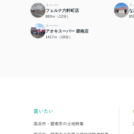
スーパー
フ
フェルナ六軒町店
な
883ｍ（12分）
9
スーパー
アオキスーパー 碧南店
1417ｍ（18分）
買いたい
高浜市・碧南市の土地特集