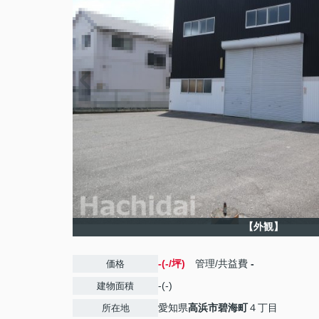
【外観】
-(-/坪)
管理/共益費
-
価格
-(-)
建物面積
愛知県
高浜市
碧海町
４丁目
所在地