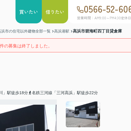
0566-52-60
買いたい
借りたい
営業時間：AM9:00～PM4:30
定休
高浜市碧海町四丁目貸倉庫
高浜市の住宅以外建物全部一覧
高浜港駅
件の募集は終了しました。
川」駅徒歩18分
名鉄三河線「三河高浜」駅徒歩22分