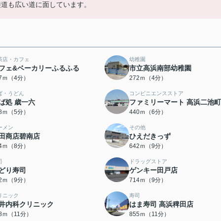
接道も広い道に面しています。
茶店・カフェ
幼稚園
フェ&ベーカリーふるふる
市立高浜南部幼稚園
47ｍ（4分）
272ｍ（4分）
ば・うどん
コンビニエンスストア
ば処 歳一六
ファミリーマート 高浜二池
68ｍ（5分）
440ｍ（6分）
ーメン
その他
田商店碧南店
ひえだきっず
94ｍ（8分）
642ｍ（9分）
司
ドラッグストア
どり寿司
ゲンキー田戸店
92ｍ（9分）
714ｍ（9分）
リニック
寿司
井内科クリニック
はま寿司 高浜稗田店
48ｍ（11分）
855ｍ（11分）