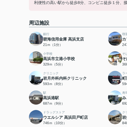
利便性の高い駅から徒歩8分、コンビニ徒歩１分、
周辺施設
銀行
喫
碧海信用金庫 高浜支店
カ
21ｍ（1分）
2
小学校
そ
高浜市立港小学校
そ
329ｍ（5分）
3
クリニック
ラ
岩月外科内科クリニック
町
593ｍ（8分）
5
駅
寿
高浜港駅
み
687ｍ（9分）
6
ドラッグストア
ク
ウエルシア 高浜田戸町店
岩
746ｍ（10分）
8