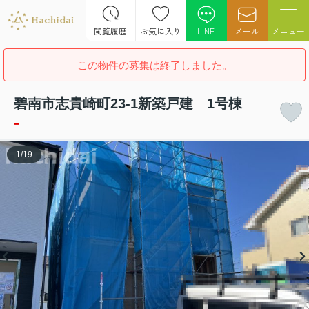
閲覧履歴
お気に入り
LINE
メール
メニュー
この物件の募集は終了しました。
碧南市志貴崎町23-1新築戸建 1号棟
-
1
/
19