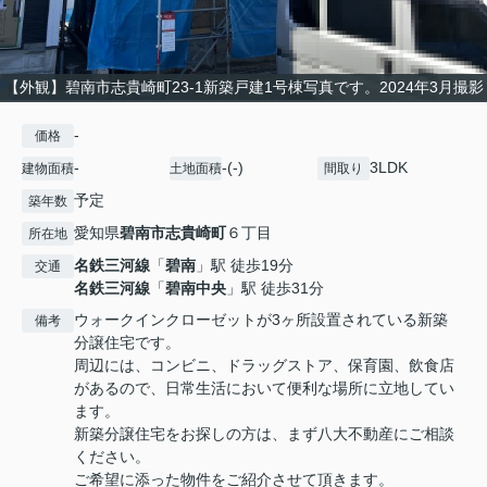
【外観】碧南市志貴崎町23-1新築戸建1号棟写真です。2024年3月撮影
-
価格
-
-(-)
3LDK
建物面積
土地面積
間取り
予定
築年数
愛知県
碧南市
志貴崎町
６丁目
所在地
名鉄三河線
「
碧南
」駅 徒歩19分
交通
名鉄三河線
「
碧南中央
」駅 徒歩31分
ウォークインクローゼットが3ヶ所設置されている新築
備考
分譲住宅です。
周辺には、コンビニ、ドラッグストア、保育園、飲食店
があるので、日常生活において便利な場所に立地してい
ます。
新築分譲住宅をお探しの方は、まず八大不動産にご相談
ください。
ご希望に添った物件をご紹介させて頂きます。