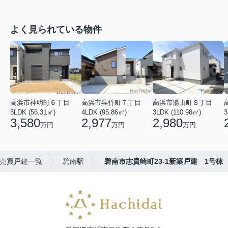
よく見られている物件
高浜市神明町６丁目
高浜市呉竹町７丁目
高浜市湯山町８丁目
5LDK (56.31㎡)
4LDK (95.86㎡)
3LDK (110.98㎡)
3
3,580
2,977
2,980
万円
万円
万円
売買戸建一覧
碧南駅
碧南市志貴崎町23-1新築戸建 1号棟