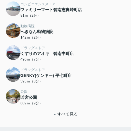
コンビニエンスストア
ファミリーマート碧南志貴崎町店
81ｍ（2分）
動物病院
へきなん動物病院
142ｍ（2分）
ドラッグストア
くすりのアオキ 碧南中町店
496ｍ（7分）
ドラッグストア
GENKY(ゲンキー) 平七町店
593ｍ（8分）
公園
若宮公園
689ｍ（9分）
すべて見る