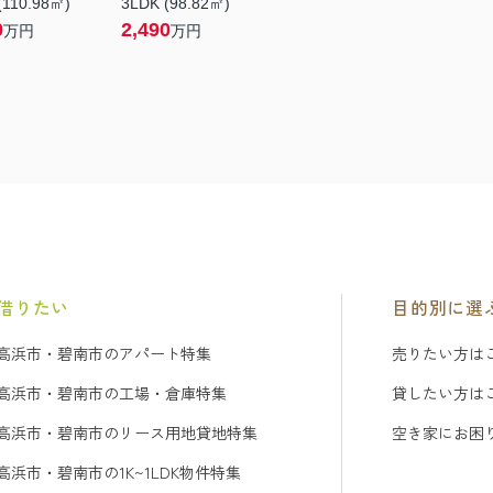
(110.98㎡)
3LDK (98.82㎡)
0
2,490
万円
万円
借りたい
目的別に選
高浜市・碧南市のアパート特集
売りたい方は
高浜市・碧南市の工場・倉庫特集
貸したい方は
高浜市・碧南市のリース用地貸地特集
空き家にお困
高浜市・碧南市の1K~1LDK物件特集