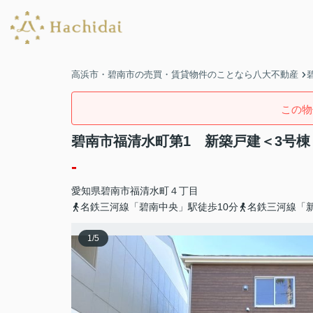
高浜市・碧南市の売買・賃貸物件のことなら八大不動産
この物
碧南市福清水町第1 新築戸建＜3号棟
-
愛知県
碧南市
福清水町
４丁目
名鉄三河線「碧南中央」駅徒歩10分
名鉄三河線「新
1
/
5