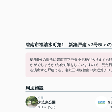
碧南市福清水町第1 新築戸建＜3号棟＞の
徒歩8分の場所に碧南市立中央小学校があります♪徒
かがでしょうか♪劣化対策をしていますので、見た
を演出する戸建てを、名鉄三河線碧南中央近郊よりご提供い
周辺施設
公園
ド
末広東公園
G
331ｍ（5分）
3