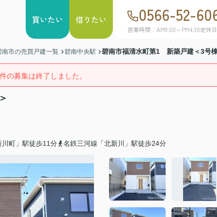
0566-52-60
買いたい
借りたい
営業時間：AM9:00～PM4:30
定休
碧南市福清水町第1 新築戸建＜3号
碧南市の売買戸建一覧
碧南中央駅
件の募集は終了しました。
＞
川町」駅徒歩11分
名鉄三河線「北新川」駅徒歩24分