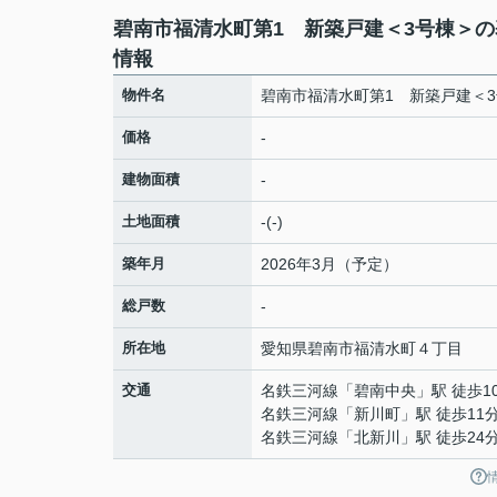
碧南市福清水町第1 新築戸建＜3号棟＞の
情報
物件名
碧南市福清水町第1 新築戸建＜
価格
-
建物面積
-
土地面積
-(-)
築年月
2026年3月（予定）
総戸数
-
所在地
愛知県
碧南市
福清水町
４丁目
交通
名鉄三河線
「
碧南中央
」駅 徒歩1
名鉄三河線
「
新川町
」駅 徒歩11
名鉄三河線
「
北新川
」駅 徒歩24