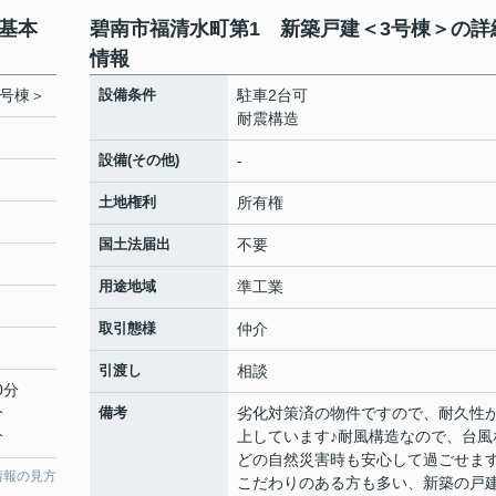
基本
碧南市福清水町第1 新築戸建＜3号棟＞の詳
情報
3号棟＞
設備条件
駐車2台可
耐震構造
設備(その他)
-
土地権利
所有権
国土法届出
不要
用途地域
準工業
取引態様
仲介
引渡し
相談
0分
分
備考
劣化対策済の物件ですので、耐久性
分
上しています♪耐風構造なので、台風
どの自然災害時も安心して過ごせます
情報の見方
こだわりのある方も多い、新築の戸