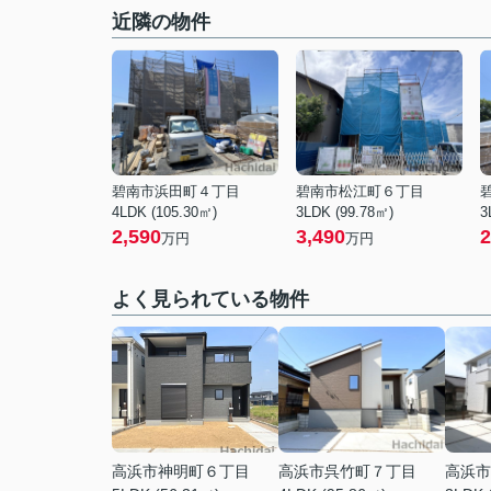
近隣の物件
碧南市浜田町４丁目
碧南市松江町６丁目
4LDK (105.30㎡)
3LDK (99.78㎡)
3
2,590
3,490
2
万円
万円
よく見られている物件
高浜市神明町６丁目
高浜市呉竹町７丁目
高浜市