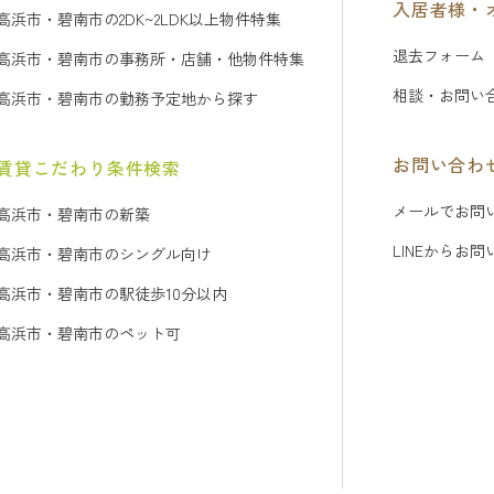
入居者様・
高浜市・碧南市の2DK~2LDK以上物件特集
退去フォーム
高浜市・碧南市の事務所・店舗・他物件特集
相談・お問い
高浜市・碧南市の勤務予定地から探す
お問い合わ
賃貸こだわり条件検索
メールでお問
高浜市・碧南市の新築
LINEからお
高浜市・碧南市のシングル向け
高浜市・碧南市の駅徒歩10分以内
高浜市・碧南市のペット可