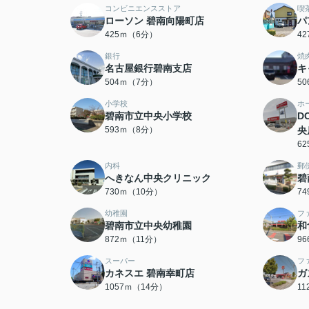
コンビニエンスストア
喫
ローソン 碧南向陽町店
パ
425ｍ（6分）
4
銀行
焼
名古屋銀行碧南支店
キ
504ｍ（7分）
5
小学校
ホ
碧南市立中央小学校
D
593ｍ（8分）
央
6
内科
郵
へきなん中央クリニック
碧
730ｍ（10分）
7
幼稚園
フ
碧南市立中央幼稚園
和
872ｍ（11分）
9
スーパー
フ
カネスエ 碧南幸町店
ガ
1057ｍ（14分）
1