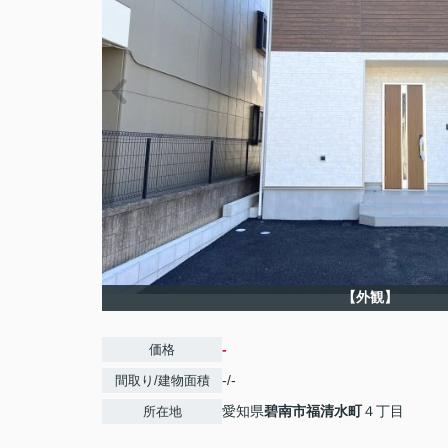
【外観】
-
価格
-/-
間取り/建物面積
愛知県
碧南市
福清水町
４丁目
所在地