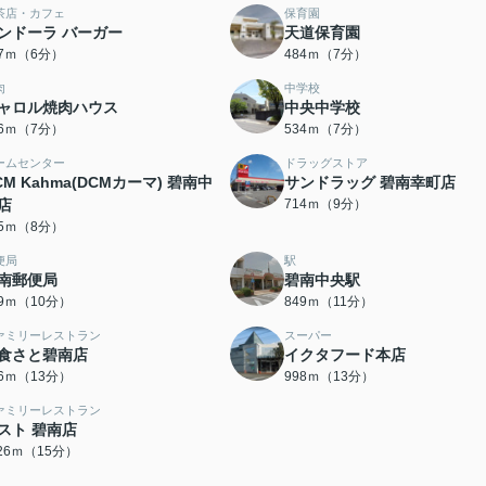
茶店・カフェ
保育園
ンドーラ バーガー
天道保育園
27ｍ（6分）
484ｍ（7分）
肉
中学校
ャロル焼肉ハウス
中央中学校
06ｍ（7分）
534ｍ（7分）
ームセンター
ドラッグストア
CM Kahma(DCMカーマ) 碧南中
サンドラッグ 碧南幸町店
店
714ｍ（9分）
25ｍ（8分）
便局
駅
南郵便局
碧南中央駅
49ｍ（10分）
849ｍ（11分）
ァミリーレストラン
スーパー
食さと碧南店
イクタフード本店
66ｍ（13分）
998ｍ（13分）
ァミリーレストラン
スト 碧南店
126ｍ（15分）