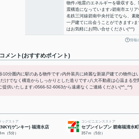
物件♪地震のエネルギーを吸収する、
震構造になっています♪碧南市エリア
名鉄三河線碧南中央付近でなら、素
一戸建てに出会うことができます♪ま
はお気軽にお問い合せください(^^)
情報
コメント(おすすめポイント)
歩10分圏内に駅のある物件です♪内外装共に綺麗な新築戸建ての物件は
目だけでなく構造からしっかりとした造りです♪八大不動産は心温まる空
たします♪0566-52-6063から遠慮なくご連絡ください(*^_^*)
ラッグストア
コンビニエンスストア
ENKY(ゲンキー) 福清水店
セブンイレブン 碧南福清水
38ｍ（5分）
357ｍ（5分）