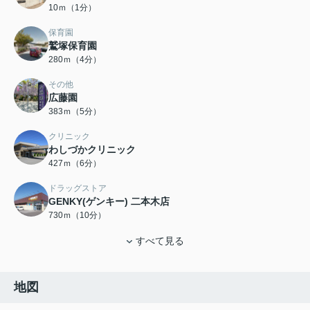
10ｍ（1分）
保育園
鷲塚保育園
280ｍ（4分）
その他
広藤園
383ｍ（5分）
クリニック
わしづかクリニック
427ｍ（6分）
ドラッグストア
GENKY(ゲンキー) 二本木店
730ｍ（10分）
すべて見る
地図