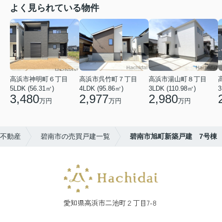
よく見られている物件
高浜市神明町６丁目
高浜市呉竹町７丁目
高浜市湯山町８丁目
5LDK (56.31㎡)
4LDK (95.86㎡)
3LDK (110.98㎡)
3
3,480
2,977
2,980
万円
万円
万円
不動産
碧南市の売買戸建一覧
碧南市旭町新築戸建 7号棟
愛知県高浜市二池町２丁目7-8