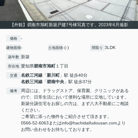
【外観】碧南市旭町新築戸建7号棟写真です。2023年6月撮影
-
価格
-
-(-)
3LDK
建物面積
土地面積
間取り
新築
築年数
愛知県
碧南市
旭町
１丁目
所在地
名鉄三河線
「
新川町
」駅 徒歩40分
交通
名鉄三河線
「
碧南中央
」駅 徒歩37分
周辺には、ドラッグストア、保育園、クリニックがある
備考
ので、日常生活において便利な場所に立地しています。
新築分譲住宅をお探しの方は、まず八大不動産にご相談
ください。
ご希望に添った物件をご紹介させて頂きます。
0566-52-6063またはinfo@hachidaifudousan.comより
お問い合わせをお待ちしております。