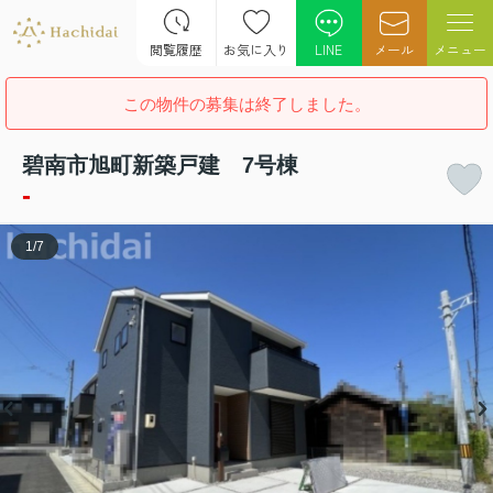
閲覧履歴
お気に入り
LINE
メール
メニュー
この物件の募集は終了しました。
碧南市旭町新築戸建 7号棟
-
1
/
7