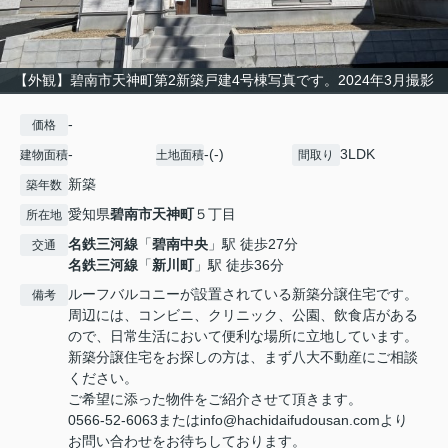
【外観】碧南市天神町第2新築戸建4号棟写真です。2024年3月撮影
-
価格
-
-(-)
3LDK
建物面積
土地面積
間取り
新築
築年数
愛知県
碧南市
天神町
５丁目
所在地
名鉄三河線
「
碧南中央
」駅 徒歩27分
交通
名鉄三河線
「
新川町
」駅 徒歩36分
ルーフバルコニーが設置されている新築分譲住宅です。
備考
周辺には、コンビニ、クリニック、公園、飲食店がある
ので、日常生活において便利な場所に立地しています。
新築分譲住宅をお探しの方は、まず八大不動産にご相談
ください。
ご希望に添った物件をご紹介させて頂きます。
0566-52-6063またはinfo@hachidaifudousan.comより
お問い合わせをお待ちしております。