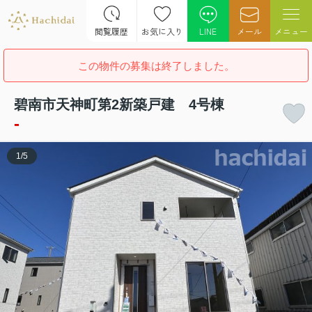
閲覧履歴
お気に入り
LINE
メール
メニュー
この物件の募集は終了しました。
碧南市天神町第2新築戸建 4号棟
-
1
/
5