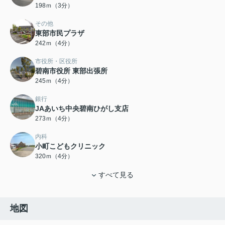
198ｍ（3分）
その他
東部市民プラザ
242ｍ（4分）
市役所・区役所
碧南市役所 東部出張所
245ｍ（4分）
銀行
JAあいち中央碧南ひがし支店
273ｍ（4分）
内科
小町こどもクリニック
320ｍ（4分）
すべて見る
地図