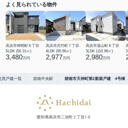
よく見られている物件
高浜市神明町６丁目
高浜市呉竹町７丁目
高浜市湯山町８丁目
5LDK (56.31㎡)
4LDK (95.86㎡)
3LDK (110.98㎡)
3
3,480
2,977
2,980
万円
万円
万円
売買戸建一覧
碧南中央駅
碧南市天神町第2新築戸建 4号棟
愛知県高浜市二池町２丁目7-8