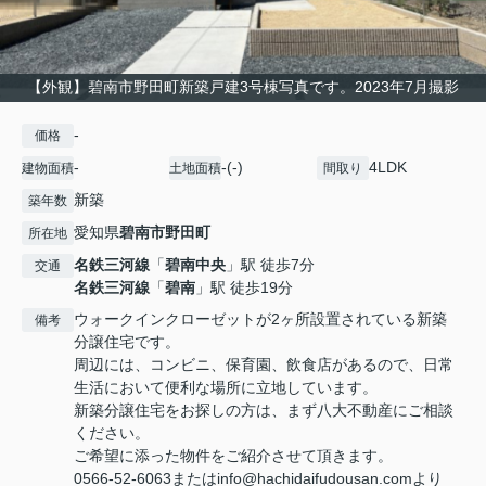
【外観】碧南市野田町新築戸建3号棟写真です。2023年7月撮影
-
価格
-
-(-)
4LDK
建物面積
土地面積
間取り
新築
築年数
愛知県
碧南市
野田町
所在地
名鉄三河線
「
碧南中央
」駅 徒歩7分
交通
名鉄三河線
「
碧南
」駅 徒歩19分
ウォークインクローゼットが2ヶ所設置されている新築
備考
分譲住宅です。
周辺には、コンビニ、保育園、飲食店があるので、日常
生活において便利な場所に立地しています。
新築分譲住宅をお探しの方は、まず八大不動産にご相談
ください。
ご希望に添った物件をご紹介させて頂きます。
0566-52-6063またはinfo@hachidaifudousan.comより