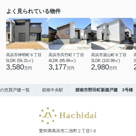
よく見られている物件
高浜市神明町６丁目
高浜市呉竹町７丁目
高浜市湯山町８丁目
5LDK (56.31㎡)
4LDK (95.86㎡)
3LDK (110.98㎡)
3
3,580
3,177
2,980
万円
万円
万円
の売買戸建一覧
碧南中央駅
碧南市野田町新築戸建 3号棟
愛知県高浜市二池町２丁目7-8