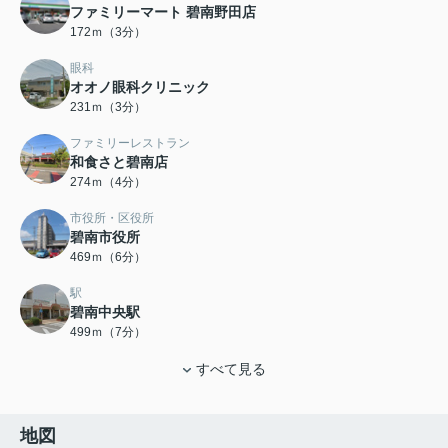
ファミリーマート 碧南野田店
172ｍ（3分）
眼科
オオノ眼科クリニック
231ｍ（3分）
ファミリーレストラン
和食さと碧南店
274ｍ（4分）
市役所・区役所
碧南市役所
469ｍ（6分）
駅
碧南中央駅
499ｍ（7分）
すべて見る
地図