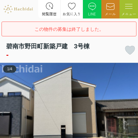
閲覧履歴
お気に入り
LINE
メール
メニュー
この物件の募集は終了しました。
碧南市野田町新築戸建 3号棟
-
1
/
4