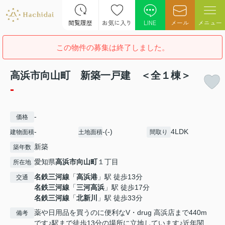
閲覧履歴
お気に入り
LINE
メール
メニュー
この物件の募集は終了しました。
高浜市向山町 新築一戸建 ＜全１棟＞
-
-
価格
-
-(-)
4LDK
建物面積
土地面積
間取り
新築
築年数
愛知県
高浜市
向山町
１丁目
所在地
名鉄三河線
「
高浜港
」駅 徒歩13分
交通
名鉄三河線
「
三河高浜
」駅 徒歩17分
名鉄三河線
「
北新川
」駅 徒歩33分
薬や日用品を買うのに便利なV・drug 高浜店まで440m
備考
です♪駅まで徒歩13分の場所に立地しています♪近年関