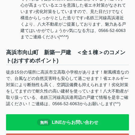
心が高まっているエコを意識した省エネ対策がなされて
います♪劣化対策をしていますので、見た目だけでなく
構造からしっかりとした造りです♪名鉄三河線高浜港近
くより、八大不動産がご提案しております、魅力ある戸
建てはいかがでしょうか♪気になる方は、0566-52-6063
までご連絡ください(*^^*)
高浜市向山町 新築一戸建 ＜全１棟＞のコメン
ト(おすすめポイント)
徒歩15分の場所に高浜市立高取小学校があります！耐風構造なの
で、台風などの自然災害時も安心して過ごせます！省エネルギー
対策により断熱性も高く、空調設備費も抑えられます！劣化対策
をしてますので耐久性の高い建材を使っています！八大不動産が
取り扱っている、名鉄三河線高浜港周辺の戸建て情報を是非ご確
認ください！ご連絡は、0566-52-6063からお願いします(^^)
LINEからお問い合わせ
無料