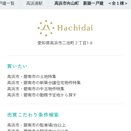
戸建一覧
高浜港駅
高浜市向山町 新築一戸建 ＜全１棟＞
愛知県高浜市二池町２丁目7-8
買いたい
高浜市・碧南市の土地特集
高浜市・碧南市の新築分譲住宅物件特集
高浜市・碧南市の中古物件特集
高浜市・碧南市の勤務予定地から探す
売買こだわり条件検索
高浜市・碧南市の駐車場2台以上
高浜市・碧南市の駅徒歩10分以内