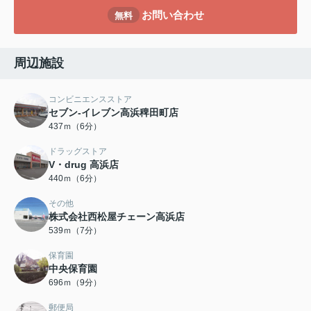
お問い合わせ
無料
周辺施設
コンビニエンスストア
セブン-イレブン高浜稗田町店
437ｍ（6分）
ドラッグストア
V・drug 高浜店
440ｍ（6分）
その他
株式会社西松屋チェーン高浜店
539ｍ（7分）
保育園
中央保育園
696ｍ（9分）
郵便局