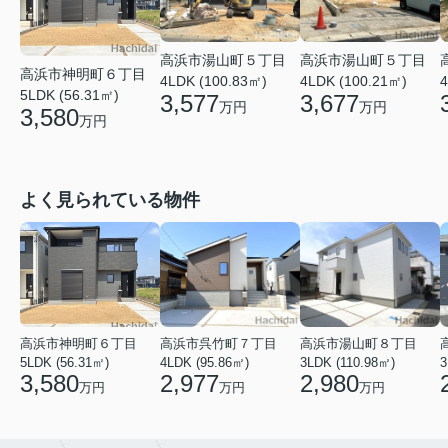
高浜市湯山町５丁目
高浜市湯山町５丁目
高浜市神明町６丁目
4LDK (100.83㎡)
4LDK (100.21㎡)
4
5LDK (56.31㎡)
3,577
3,677
万円
万円
3,580
万円
よく見られている物件
高浜市神明町６丁目
高浜市呉竹町７丁目
高浜市湯山町８丁目
5LDK (56.31㎡)
4LDK (95.86㎡)
3LDK (110.98㎡)
3
3,580
2,977
2,980
万円
万円
万円