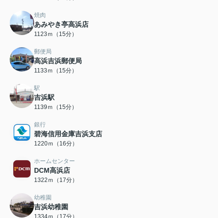
焼肉
あみやき亭高浜店
1123ｍ（15分）
郵便局
高浜吉浜郵便局
1133ｍ（15分）
駅
吉浜駅
1139ｍ（15分）
銀行
碧海信用金庫吉浜支店
1220ｍ（16分）
ホームセンター
DCM高浜店
1322ｍ（17分）
幼稚園
吉浜幼稚園
1334ｍ（17分）