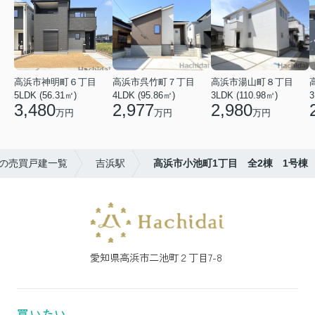
高浜市神明町６丁目
高浜市呉竹町７丁目
高浜市湯山町８丁目
5LDK (56.31㎡)
4LDK (95.86㎡)
3LDK (110.98㎡)
3
3,480
2,977
2,980
万円
万円
万円
の売買戸建一覧
吉浜駅
高浜市小池町1丁目 全2棟 1号棟
愛知県高浜市二池町２丁目7-8
買いたい