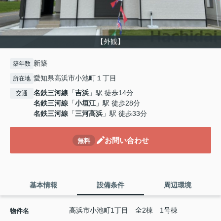
【外観】
新築
築年数
愛知県高浜市小池町１丁目
所在地
名鉄三河線
「
吉浜
」駅 徒歩14分
交通
名鉄三河線
「
小垣江
」駅 徒歩28分
名鉄三河線
「
三河高浜
」駅 徒歩33分
お問い合わせ
無料
基本情報
設備条件
周辺環境
高浜市小池町1丁目 全2棟 1号棟
物件名