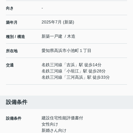
-
向き
2025年7月 (新築)
築年月
新築一戸建 / 木造
種別 / 構造
愛知県
高浜市
小池町
１丁目
所在地
名鉄三河線
「
吉浜
」駅 徒歩14分
交通
名鉄三河線
「
小垣江
」駅 徒歩28分
名鉄三河線
「
三河高浜
」駅 徒歩33分
設備条件
建設住宅性能評価書付
設備条件
女性向け
新婚さん向け