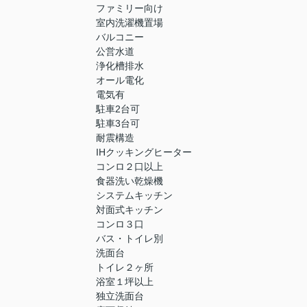
ファミリー向け
室内洗濯機置場
バルコニー
公営水道
浄化槽排水
オール電化
電気有
駐車2台可
駐車3台可
耐震構造
IHクッキングヒーター
コンロ２口以上
食器洗い乾燥機
システムキッチン
対面式キッチン
コンロ３口
バス・トイレ別
洗面台
トイレ２ヶ所
浴室１坪以上
独立洗面台