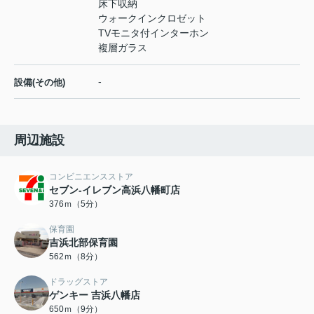
床下収納
ウォークインクロゼット
TVモニタ付インターホン
複層ガラス
-
設備(その他)
周辺施設
コンビニエンスストア
セブン-イレブン高浜八幡町店
376ｍ（5分）
保育園
吉浜北部保育園
562ｍ（8分）
ドラッグストア
ゲンキー 吉浜八幡店
650ｍ（9分）