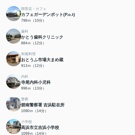
喫茶店・カフェ
カフェガーデンポット(P.o.t)
798ｍ（10分）
歯科
かとう歯科クリニック
884ｍ（12分）
和風料理
おとうふ市場大まめ蔵
913ｍ（12分）
内科
寺尾内科小児科
996ｍ（13分）
警察
碧南警察署 吉浜駐在所
1090ｍ（14分）
小学校
高浜市立吉浜小学校
1099ｍ（14分）