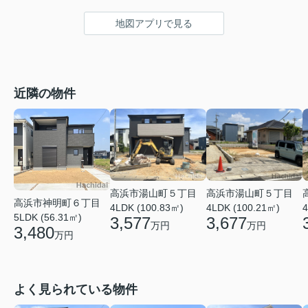
地図アプリで見る
近隣の物件
高浜市湯山町５丁目
高浜市湯山町５丁目
高浜市神明町６丁目
4LDK (100.83㎡)
4LDK (100.21㎡)
4
5LDK (56.31㎡)
3,577
3,677
万円
万円
3,480
万円
よく見られている物件