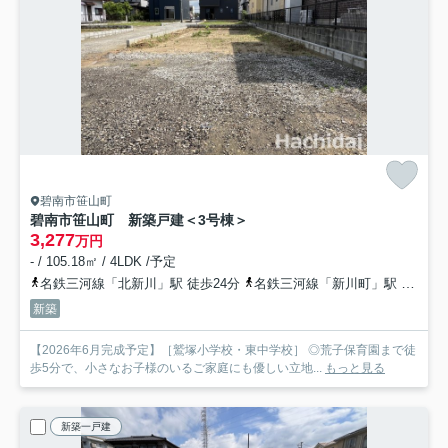
碧南市笹山町
碧南市笹山町 新築戸建＜3号棟＞
3,277
万円
- / 105.18㎡ / 4LDK /予定
名鉄三河線「北新川」駅 徒歩24分
名鉄三河線「新川町」駅 徒歩28分
新築
【2026年6月完成予定】［鷲塚小学校・東中学校］ ◎荒子保育園まで徒
歩5分で、小さなお子様のいるご家庭にも優しい立地...
もっと見る
新築一戸建