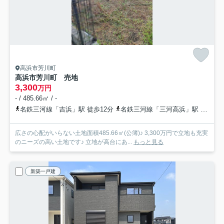
高浜市芳川町
高浜市芳川町 売地
3,300
万円
- / 485.66㎡ / -
名鉄三河線「吉浜」駅 徒歩12分
名鉄三河線「三河高浜」駅 徒歩17分
広さの心配がいらない土地面積485.66㎡(公簿)♪ 3,300万円で立地も充実
のニーズの高い土地です♪ 立地が高台にあ...
もっと見る
新築一戸建