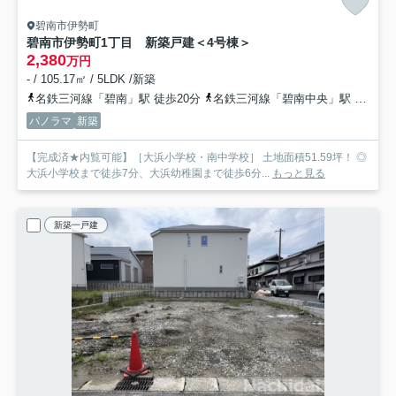
碧南市伊勢町
碧南市伊勢町1丁目 新築戸建＜4号棟＞
2,380
万円
- / 105.17㎡ / 5LDK /新築
名鉄三河線「碧南」駅 徒歩20分
名鉄三河線「碧南中央」駅 徒歩40分
パノラマ
新築
【完成済★内覧可能】［大浜小学校・南中学校］ 土地面積51.59坪！ ◎
大浜小学校まで徒歩7分、大浜幼稚園まで徒歩6分...
もっと見る
新築一戸建