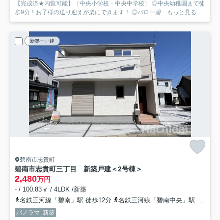
【完成済★内覧可能】［中央小学校・中央中学校］ ◎中央幼稚園まで徒
歩9分！お子様の送り迎えが楽にできます！ ◎バロー碧...
もっと見る
新築一戸建
碧南市志貴町
碧南市志貴町三丁目 新築戸建＜2号棟＞
2,480
万円
- / 100.83㎡ / 4LDK /新築
名鉄三河線「碧南」駅 徒歩12分
名鉄三河線「碧南中央」駅 徒歩27分
パノラマ
新築