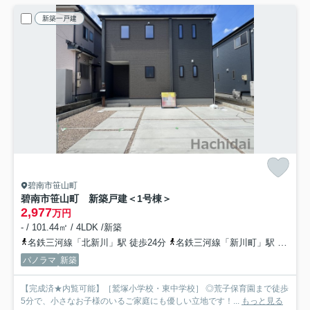
新築一戸建
碧南市笹山町
碧南市笹山町 新築戸建＜1号棟＞
2,977
万円
- / 101.44㎡ / 4LDK /新築
名鉄三河線「北新川」駅 徒歩24分
名鉄三河線「新川町」駅 徒歩28分
パノラマ
新築
【完成済★内覧可能】［鷲塚小学校・東中学校］ ◎荒子保育園まで徒歩
5分で、小さなお子様のいるご家庭にも優しい立地です！...
もっと見る