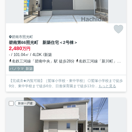
碧南市照光町
碧南第66照光町 新築住宅＜2号棟＞
2,480
万円
- / 101.04㎡ / 4LDK /新築
名鉄三河線「碧南中央」駅 徒歩28分
名鉄三河線「新川町」駅 徒歩38分
パノラマ
新築
【完成済★内覧可能】［鷲塚小学校・東中学校］ ◎鷲塚小学校まで徒歩
9分、東中学校まで徒歩6分、日進保育園まで徒歩13分...
もっと見る
新築一戸建