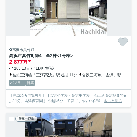
高浜市呉竹町
高浜市呉竹町第4 全2棟<1号棟>
2,877
万円
- / 105.18㎡ / 4LDK /新築
名鉄三河線「三河高浜」駅 徒歩11分
名鉄三河線「吉浜」駅 徒歩14分
パノラマ
新築
【完成済★内覧可能】［吉浜小学校・高浜中学校］ ◎三河高浜駅まで徒
歩11分、吉浜保育園まで徒歩6分！子育てしやすい住環...
もっと見る
新築一戸建