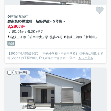
碧南市尾城町
碧南第65尾城町 新築戸建＜5号棟＞
3,280
万円
- / 101.04㎡ / 4LDK /予定
名鉄三河線「碧南中央」駅 徒歩24分
名鉄三河線「新川町」駅 徒歩24分
新築
【2026年6月完成予定】［中央小学校・中央中学校］ ◎中央幼稚園まで
徒歩9分！お子様の送り迎えが楽にできます！ ◎バ...
もっと見る
新築一戸建