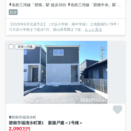
名鉄三河線「碧南」駅 徒歩16分
名鉄三河線「碧南中央」駅 徒歩36分
新築
【2026年8月完成予定】［大浜小学校・南中学校］ 土地面積51.79坪！
◎大浜小学校まで徒歩7分、築山保育園まで徒...
もっと見る
新築一戸建
碧南市福清水町
碧南市福清水町第1 新築戸建＜1号棟＞
2,090
万円