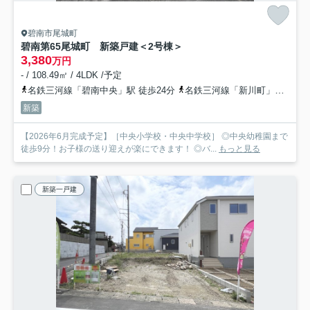
碧南市尾城町
碧南第65尾城町 新築戸建＜2号棟＞
3,380
万円
- / 108.49㎡ / 4LDK /予定
名鉄三河線「碧南中央」駅 徒歩24分
名鉄三河線「新川町」駅 徒歩24分
新築
【2026年6月完成予定】［中央小学校・中央中学校］ ◎中央幼稚園まで
徒歩9分！お子様の送り迎えが楽にできます！ ◎バ...
もっと見る
新築一戸建