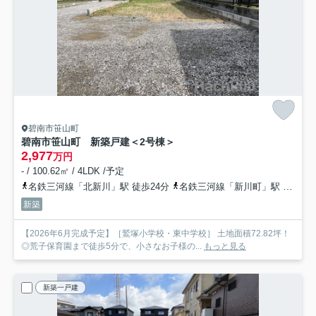
碧南市笹山町
碧南市笹山町 新築戸建＜2号棟＞
2,977
万円
- / 100.62㎡ / 4LDK /予定
名鉄三河線「北新川」駅 徒歩24分
名鉄三河線「新川町」駅 徒歩28分
新築
【2026年6月完成予定】［鷲塚小学校・東中学校］ 土地面積72.82坪！
◎荒子保育園まで徒歩5分で、小さなお子様の...
もっと見る
新築一戸建