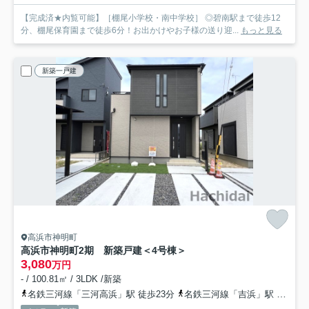
【完成済★内覧可能】［棚尾小学校・南中学校］ ◎碧南駅まで徒歩12
分、棚尾保育園まで徒歩6分！お出かけやお子様の送り迎...
もっと見る
新築一戸建
高浜市神明町
高浜市神明町2期 新築戸建＜4号棟＞
3,080
万円
- / 100.81㎡ / 3LDK /新築
名鉄三河線「三河高浜」駅 徒歩23分
名鉄三河線「吉浜」駅 徒歩32分