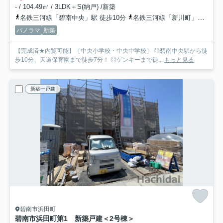
- / 104.49㎡ / 3LDK＋S(納戸) /新築
名鉄三河線「碧南中央」駅 徒歩10分
名鉄三河線「新川町」駅 徒歩11分
パノラマ
新築
【完成済★内覧可能】［中央小学校・中央中学校］ ◎碧南中央駅から徒
歩10分、天道保育園まで徒歩7分！ ◎ゲンキーまで徒...
もっと見る
新築一戸建
碧南市浜田町
碧南市浜田町第1 新築戸建＜2号棟＞