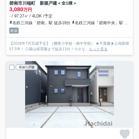
碧南市川端町 新築戸建＜全1棟＞
3,080
万円
- / 97.27㎡ / 4LDK /予定
名鉄三河線「碧南」駅 徒歩19分
名鉄三河線「碧南中央」駅 徒歩36分
新築
【2026年7月完成予定】［棚尾小学校・南中学校］ ★平屋建★土地面積
57.5坪！ ◎築山保育園まで徒歩13分！小さな...
もっと見る
新築一戸建