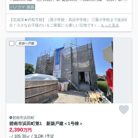
パノラマ
新築
【完成済★内覧可能】［翼小学校・高浜中学校］ ◎翼小学校まで徒歩8
分！小さなお子様のいるご家庭にも優しい立地です♪ ...
もっと見る
新築一戸建
碧南市浜田町
碧南市浜田町第1 新築戸建＜1号棟＞
2,390
万円
- / 105.30㎡ / 3LDK /予定