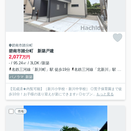
碧南市踏分町
碧南市踏分町 新築戸建
2,077
万円
- / 95.24㎡ / 3LDK /新築
名鉄三河線「新川町」駅 徒歩19分
名鉄三河線「北新川」駅 徒歩20分
パノラマ
新築
【完成済★内覧可能】［新川小学校・新川中学校］ ◎荒子保育園まで徒
歩10分！お子様の送り迎えが楽にできます♪ ◎セブン...
もっと見る
売地