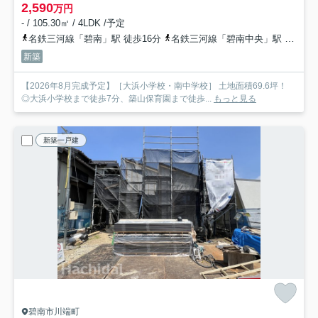
2,590
万円
- / 105.30㎡ / 4LDK /予定
名鉄三河線「碧南」駅 徒歩16分
名鉄三河線「碧南中央」駅 徒歩36分
新築
【2026年8月完成予定】［大浜小学校・南中学校］ 土地面積69.6坪！
◎大浜小学校まで徒歩7分、築山保育園まで徒歩...
もっと見る
新築一戸建
碧南市川端町