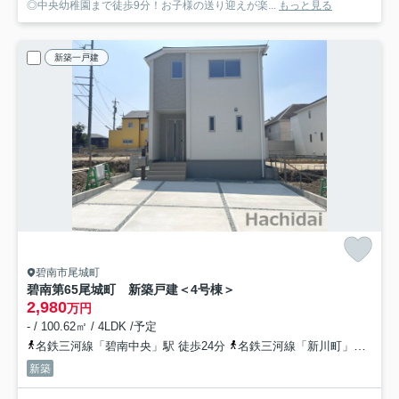
◎中央幼稚園まで徒歩9分！お子様の送り迎えが楽...
もっと見る
新築一戸建
碧南市尾城町
碧南第65尾城町 新築戸建＜4号棟＞
2,980
万円
- / 100.62㎡ / 4LDK /予定
名鉄三河線「碧南中央」駅 徒歩24分
名鉄三河線「新川町」駅 徒歩24分
新築