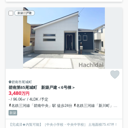
新築一戸建
碧南市尾城町
碧南第65尾城町 新築戸建＜6号棟＞
3,480
万円
- / 96.06㎡ / 4LDK /予定
名鉄三河線「碧南中央」駅 徒歩24分
名鉄三河線「新川町」駅 徒歩24分
新築
【完成済★内覧可能】［中央小学校・中央中学校］ 土地面積75.47坪！