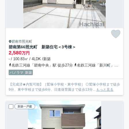
碧南市照光町
碧南第66照光町 新築住宅＜3号棟＞
2,580
万円
- / 100.83㎡ / 4LDK /新築
名鉄三河線「碧南中央」駅 徒歩27分
名鉄三河線「新川町」駅 徒歩38分
パノラマ
新築
【完成済★内覧可能】［鷲塚小学校・東中学校］ ◎鷲塚小学校まで徒歩
9分、東中学校まで徒歩6分、日進保育園まで徒歩13分...
もっと見る
新築一戸建