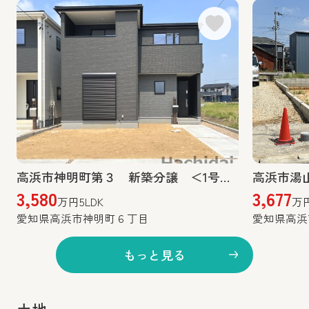
高浜市神明町第３ 新築分譲 ＜1号棟＞
高浜市湯
3,580
3,677
万円
5LDK
万
愛知県高浜市神明町６丁目
愛知県高浜
もっと見る
土地