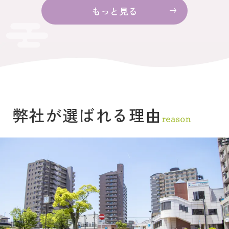
実 住宅事情：再開発や住宅購入支援制度が
い子育て支
もっと見る
あり、マイホームを検討しやすい おすすめ
家族にとっ
の人：自然と利便性のバランスを重視する子
うか」は住
育て世...
の記事では
く、暮らし
南市」につ
論からお伝
の魅力が揃
ム購入にと
ける支援： 
弊社が選ばれる理由