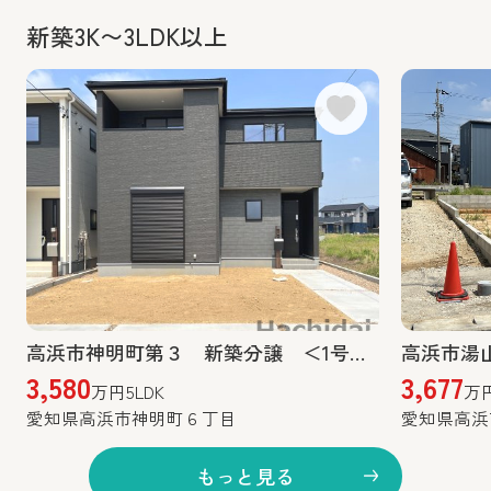
新築3K〜3LDK以上
高浜市神明町第３ 新築分譲 ＜1号棟＞
高浜市湯
3,580
3,677
万円
5LDK
万
愛知県高浜市神明町６丁目
愛知県高浜
もっと見る