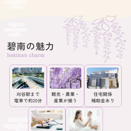
す。ご家族で暮らすマイホームを探す際、お
ットをご紹
子様が健やかに成長できる環境かどうかは詳
は、過去に
しく知りたいポイントですよね。そこでこの
つ情報を、
記事では、医療時助成や手当、病後児保育、
す。高浜市
お子様と一緒に遊べる場所など、高浜市の子
して新しい
育て環境について詳しくご紹介いたします。
かりやすく
碧南の魅力
高浜市で利用できる主な助成・手当高浜...
考になさっ
刈谷駅まで
観光・農業・
住宅関係
電車で約20分
産業が揃う
補助金あり