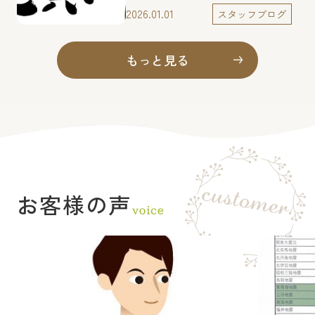
ありがとうございます♪
素より、格別のご高配を賜り、
2026.01.01
スタッフブログ
厚く御礼申し上げます。 本年
は午年。 古来より馬は、物事
を前へ進める力強さや、幸運を
もっと見る
運ぶ存在として親しまれてまい
りました。 皆さまの日々の歩
みが穏やかでありながら、確か
な前進を感じられる一年となり
ますことを、 心よりご祈念申
し上げます。 社会や経済を取
り巻く環境は変化を続けており
ます。 弊社においても新たな
変革の年となります。 社員一
お客様の声
同、身を引き締め、地域に根差
す不動産会社として、 一つ一
つのご縁を大切にし業務に取り
組んでまいります。 本年も変
わらぬご支援、ご厚情を賜りま
すよう、よろしくお願い申し上
げます。