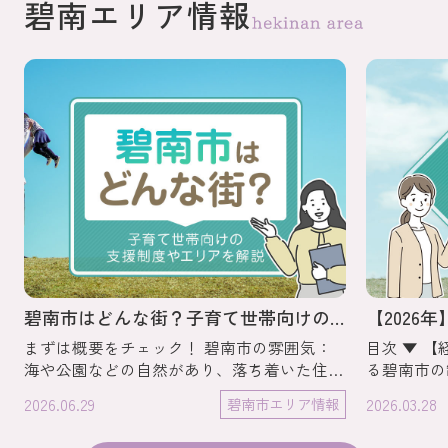
碧南エリア情報
碧南市はどんな街？子育て世帯向けの支援制度やエリアを解説
まずは概要をチェック！ 碧南市の雰囲気：
目次 ▼ 【経済的な支援】子育て世帯を支え
海や公園などの自然があり、落ち着いた住宅
る碧南市の
街も多い街 交通：車移動が中心だが、名鉄
き世帯をサ
2026.06.29
2026.03.28
碧南市エリア情報
三河線や無料の「くるくるバス」も便利 子
【休日のお
育て環境：出産・子育て支援や相談窓口が充
ポット▼ 