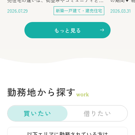
売住宅の違いは、街並みやコミュニティとい
の期間▼ 
った住環境に表れる 分譲住宅・建売住宅は
いための「
2026.07.29
2026.03.31
新築一戸建て・建売住宅
どちらも資金計画が立てやすく、入居までの
プ】新築一
期間が短い 分譲住宅は複数棟をまとめて開
て購入時の
発するため、建売住宅より価格を抑えやすい
は、初めて
もっと見る
マイホーム探...
て、失敗し
件見学〜引
間」、そし
を解説いた
新築一戸建
は、ぜひご
は全体像を
新築一戸建
が見つかっ
勤務地から探す
買いたい
借りたい
以下エリアに勤務されている方は