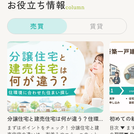
お役立ち情報
できました。
今後とも、宜しくお願いします。
売買
賃貸
分譲住宅と建売住宅は何が違う？住環境に合わせた住まい探し
まずはポイントをチェック！ 分譲住宅と建
目次 ▼ まずは全体像を！新築一戸建て購入