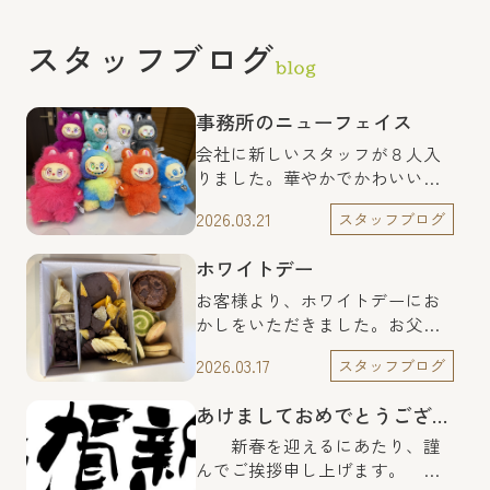
スタッフブログ
事務所のニューフェイス
会社に新しいスタッフが８人入
りました。華やかでかわいい子
たちです。毎日、全員で元気に
2026.03.21
スタッフブログ
お出迎え中です。どこでお出迎
えしているかは、来店時に確認
ホワイトデー
してくださいね。K様、ありがと
うございます。
お客様より、ホワイトデーにお
かしをいただきました。お父様
とお子様で、手作りをされたと
2026.03.17
スタッフブログ
のこと。 マフィンは、男の子が
作られたそうです。クッキー
あけましておめでとうございます
は、マーブルになっています。
全てのクオリティが高すぎま
新春を迎えるにあたり、謹
す。美味しくいただきました。
んでご挨拶申し上げます。 平