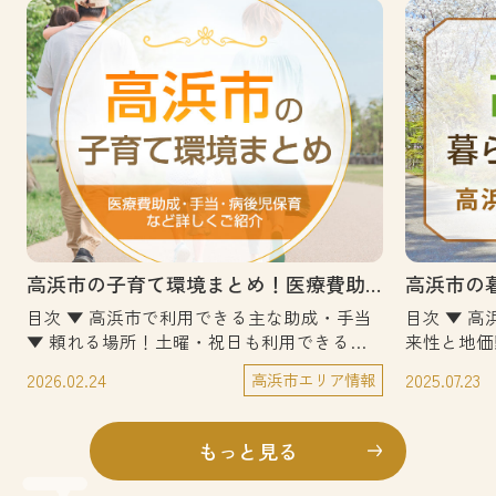
高浜市の子育て環境まとめ！医療費助成や手当、病後児保育など詳しくご紹介
目次 ▼ 高浜市で利用できる主な助成・手当
目次 ▼ 高浜市の住みやすさと街の特徴！将
▼ 頼れる場所！土曜・祝日も利用できる
来性と地価
「支援センター」▼ 回復期のお子様の預か
と不動産市
2026.02.24
2025.07.23
高浜市エリア情報
り「いきいき広場の病後児保育」▼ 外で思
も解説▼ 
い切り楽しめる大きな公園が市内に！▼ 高
宅エリアを
浜市でマイホームを探すなら？エリアの選び
SDGsと
もっと見る
方▼ まとめ愛知県高浜市は、行政の子育て
ティとのつ
支援制度や地域のサポート体制が整った街で
三河線！駅