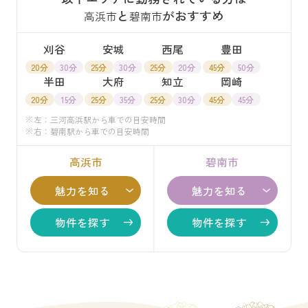
と
がおすすめ
高浜市
碧南市
刈谷
安城
西尾
豊田
20分
30分
25分
30分
25分
20分
45分
50分
半田
大府
知立
岡崎
20分
15分
25分
35分
25分
30分
45分
45分
※左：三河高浜駅から車での目安時間
※右：碧南駅から車での目安時間
高浜市
碧南市
魅力を知る
魅力を知る
物件を探す
物件を探す