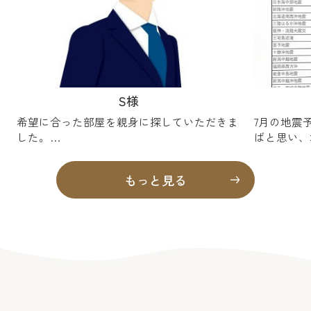
S様
希望に合った部屋を親身に探していただきま
7月の地震
した。
ばと思い、
仕事の都合で急いで部屋を探していました
ました。
が、こちらの希望条件を丁寧に聞いていただ
是非、貴社
もっと見る
き、いくつかの物件を分かりやすく紹介して
ださい。
いただきました。
良いところだけではなく、周辺環境や生活す
る上で気になる点も説明していただき、安心
して部屋を決めることができました。
契約手続きも分かりやすく丁寧に説明してい
ただけたため、不安なく物件を決めることが