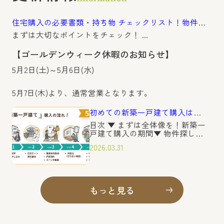
住宅購入の必要書類・持ち物 チェックリスト！物件種別で揃える...
まずは大切なポイントをチェック！ ...
【ゴールデンウィーク休暇のお知らせ】
5月2日(土)～5月6日(水)
5月7日(木)より、通常営業となります。
初めての新築一戸建て購入は何から始める？準備・流れ・注意点を...
目次 ▼ まずは全体像を！新築一
戸建て購入の期間▼ 物件探しを
スムーズに！後悔しないための
2026.03.31
「3つの事前準備」▼ 【5ステッ
プ】新築一戸建て購入の流れ▼
新築一戸建て購入時の2つの注意
点▼ まとめこ...
もっと見る