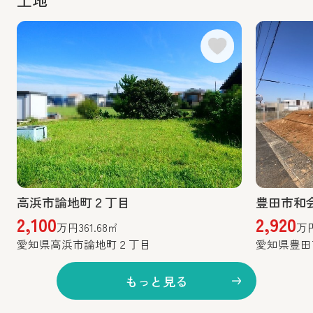
高浜市論地町２丁目
豊田市和
2,100
2,920
万円
361.68㎡
万
愛知県高浜市論地町２丁目
愛知県豊田
もっと見る