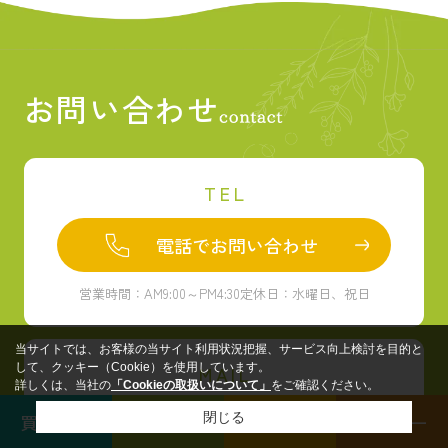
お問い合わせ
TEL
電話でお問い合わせ
営業時間：AM9:00～PM4:30
定休日：水曜日、祝日
当サイトでは、お客様の当サイト利用状況把握、サービス向上検討を目的と
して、クッキー（Cookie）を使用しています。
MAIL
詳しくは、当社の
「Cookieの取扱いについて」
をご確認ください。
買いたい
借りたい
電話
メニュー
閉じる
メールでお問い合わせ