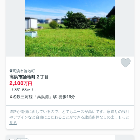
高浜市論地町
高浜市論地町２丁目
2,100
万円
- / 361.68㎡ / -
名鉄三河線「高浜港」駅 徒歩16分
道路が南側に面しているので、とてもニーズが高いです。家造りの設計
やデザインなど自由にこだわることができる建築条件なしの土...
もっと
見る