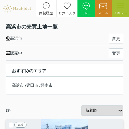
閲覧履歴
お気に入り
LINE
メール
メニュー
高浜市の売買土地一覧
高浜市
変更
販売中
変更
おすすめのエリア
高浜市
/
豊田市
/
碧南市
3
件
売地