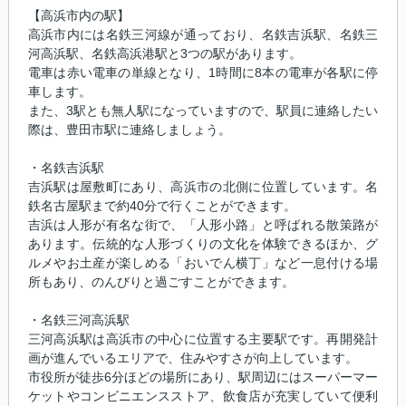
【高浜市内の駅】
高浜市内には名鉄三河線が通っており、名鉄吉浜駅、名鉄三
河高浜駅、名鉄高浜港駅と3つの駅があります。
電車は赤い電車の単線となり、1時間に8本の電車が各駅に停
車します。
また、3駅とも無人駅になっていますので、駅員に連絡したい
際は、豊田市駅に連絡しましょう。
・名鉄吉浜駅
吉浜駅は屋敷町にあり、高浜市の北側に位置しています。名
鉄名古屋駅まで約40分で行くことができます。
吉浜は人形が有名な街で、「人形小路」と呼ばれる散策路が
あります。伝統的な人形づくりの文化を体験できるほか、グ
ルメやお土産が楽しめる「おいでん横丁」など一息付ける場
所もあり、のんびりと過ごすことができます。
・名鉄三河高浜駅
三河高浜駅は高浜市の中心に位置する主要駅です。再開発計
画が進んでいるエリアで、住みやすさが向上しています。
市役所が徒歩6分ほどの場所にあり、駅周辺にはスーパーマー
ケットやコンビニエンスストア、飲食店が充実していて便利