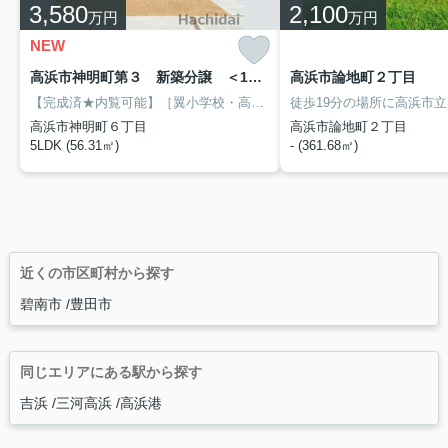
3,580
2,100
万円
万円
NEW
高浜市神明町第３ 新築分譲 ＜1号棟＞
高浜市論地町２丁目
【完成済★内覧可能】［翼小学校・高浜中学校］
◎5LDK物件です！！
高浜市神明町６丁目
高浜市論地町２丁目
5LDK (56.31㎡)
- (361.68㎡)
近くの市区町村から探す
碧南市
豊田市
同じエリアにある駅から探す
吉浜
三河高浜
高浜港