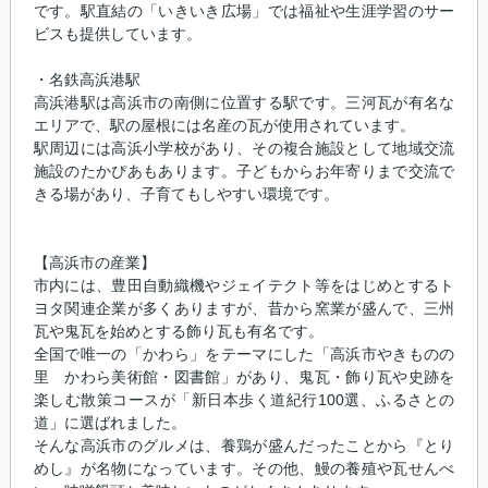
です。駅直結の「いきいき広場」では福祉や生涯学習のサー
ビスも提供しています。
・名鉄高浜港駅
高浜港駅は高浜市の南側に位置する駅です。三河瓦が有名な
エリアで、駅の屋根には名産の瓦が使用されています。
駅周辺には高浜小学校があり、その複合施設として地域交流
施設のたかぴあもあります。子どもからお年寄りまで交流で
きる場があり、子育てもしやすい環境です。
【高浜市の産業】
市内には、豊田自動織機やジェイテクト等をはじめとするト
ヨタ関連企業が多くありますが、昔から窯業が盛んで、三州
瓦や鬼瓦を始めとする飾り瓦も有名です。
全国で唯一の「かわら」をテーマにした「高浜市やきものの
里 かわら美術館・図書館」があり、鬼瓦・飾り瓦や史跡を
楽しむ散策コースが「新日本歩く道紀行100選、ふるさとの
道」に選ばれました。
そんな高浜市のグルメは、養鶏が盛んだったことから『とり
めし』が名物になっています。その他、鰻の養殖や瓦せんべ