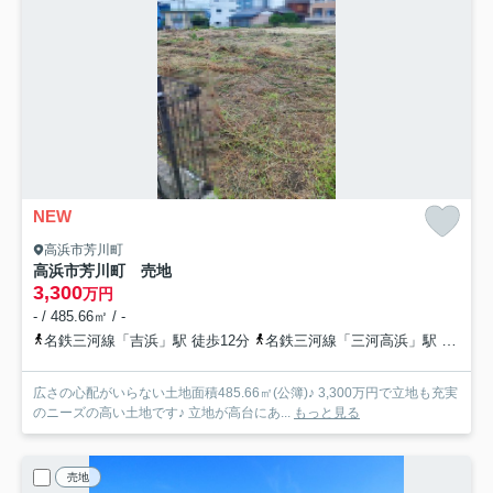
NEW
高浜市芳川町
高浜市芳川町 売地
3,300
万円
- / 485.66㎡ / -
名鉄三河線「吉浜」駅 徒歩12分
名鉄三河線「三河高浜」駅 徒歩17分
広さの心配がいらない土地面積485.66㎡(公簿)♪ 3,300万円で立地も充実
のニーズの高い土地です♪ 立地が高台にあ...
もっと見る
売地