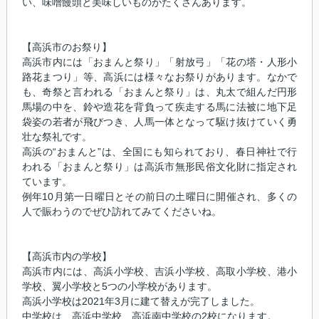
い、味噌饅頭と美味しいものがたくさんあります。
【高浜市のお祭り】
高浜市内には「おまんと祭り」「射放弓」「花の塔・人形小
路花まつり」等、高浜には様々なお祭りがあります。なかで
も、奇祭と言われる「おまんと祭り」は、丸太で組んだ円形
馬場の中を、鈴や造花を背負って疾走する馬に法被に地下足
袋姿の若者が飛びつき、人馬一体となって駆け抜けていく勇
壮な祭礼です。
高浜の“おまんと”は、全国にも知られており、春日神社で行
われる「おまんと祭り」は高浜市無形民俗文化財に指定され
ています。
例年10月第一日曜日とその前日の土曜日に開催され、多くの
人で賑わうのでぜひ訪れてみてくださいね。
【高浜市内の学校】
高浜市内には、高浜小学校、吉浜小学校、高取小学校、港小
学校、翼小学校と5つの小学校があります。
高浜小学校は2021年3月に建て替えが完了しました。
中学校は、高浜中学校、高浜南中学校の2校になります。