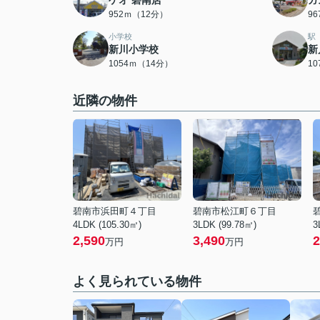
ゲオ 碧南店
ガ
952ｍ（12分）
9
小学校
駅
新川小学校
新
1054ｍ（14分）
1
近隣の物件
碧南市浜田町４丁目
碧南市松江町６丁目
4LDK (105.30㎡)
3LDK (99.78㎡)
3
2,590
3,490
2
万円
万円
よく見られている物件