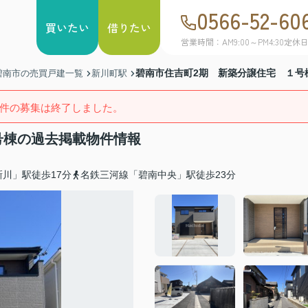
0566-52-60
買いたい
借りたい
営業時間：AM9:00～PM4:30
定休
碧南市住吉町2期 新築分譲住宅 １号
碧南市の売買戸建一覧
新川町駅
件の募集は終了しました。
号棟の過去掲載物件情報
川」駅徒歩17分
名鉄三河線「碧南中央」駅徒歩23分