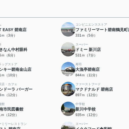
ム
コンビニエンスストア
IT EASY 碧南店
ファミリーマート碧南鶴見町
91ｍ（3分）
331ｍ（5分）
科
スーパー
きなん中村眼科
ドミー 新川店
46ｍ（6分）
531ｍ（7分）
ラッグストア
寿司
ンキー碧南金山店
大漁亭碧南店
31ｍ（10分）
844ｍ（11分）
茶店・カフェ
ファーストフード
ンドーラ バーガー
マクドナルド 碧南店
89ｍ（12分）
897ｍ（12分）
書館
中学校
南市民図書館
新川中学校
11ｍ（12分）
935ｍ（12分）
ァミリーレストラン
スーパー