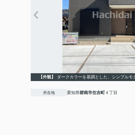
【外観】
ダークカラーを基調とした、シンプルモ
愛知県
碧南市
住吉町
４丁目
所在地