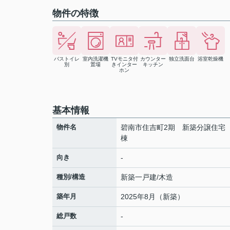
物件の特徴
バストイレ
室内洗濯機
TVモニタ付
カウンター
独立洗面台
浴室乾燥機
別
置場
きインター
キッチン
ホン
基本情報
物件名
碧南市住吉町2期 新築分譲住宅
棟
向き
-
種別/構造
新築一戸建/木造
築年月
2025年8月（新築）
総戸数
-