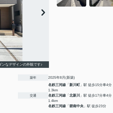
ダンなデザインの外観です♪
2025年8月(新築)
築年
名鉄三河線
「
新川町
」駅 徒歩15分車4分
1.3km
名鉄三河線
「
北新川
」駅 徒歩17分車4分
交通
1.4km
名鉄三河線
「
碧南中央
」駅 徒歩23分