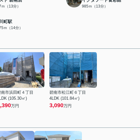
スト 碧南店
イクタフード食彩館
67ｍ（13分）
985ｍ（13分）
川町駅
075ｍ（14分）
碧南市浜田町４丁目
碧南市松江町６丁目
LDK (105.30㎡)
4LDK (101.84㎡)
,390
3,090
万円
万円