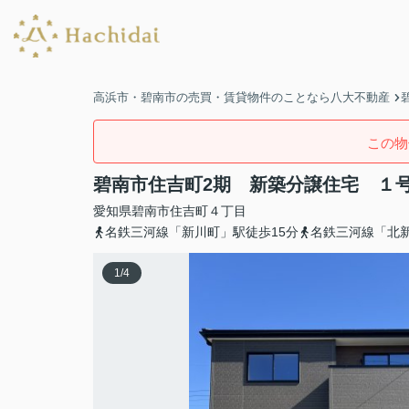
高浜市・碧南市の売買・賃貸物件のことなら八大不動産
この物
碧南市住吉町2期 新築分譲住宅 １
愛知県
碧南市
住吉町
４丁目
名鉄三河線「新川町」駅徒歩15分
名鉄三河線「北新
1
/
4