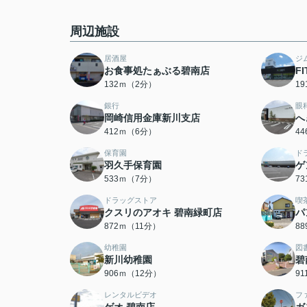
周辺施設
居酒屋
ジ
お食事処たぁぶる碧南店
F
132ｍ（2分）
1
銀行
眼
岡崎信用金庫新川支店
へ
412ｍ（6分）
4
保育園
ド
羽久手保育園
ゲ
533ｍ（7分）
7
ドラッグストア
喫
クスリのアオキ 碧南緑町店
パ
872ｍ（11分）
8
幼稚園
図
新川幼稚園
碧
906ｍ（12分）
9
レンタルビデオ
フ