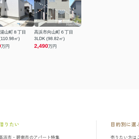
湯山町８丁目
高浜市向山町６丁目
(110.98㎡)
3LDK (98.82㎡)
0
2,490
万円
万円
借りたい
目的別に選
高浜市・碧南市のアパート特集
売りたい方は