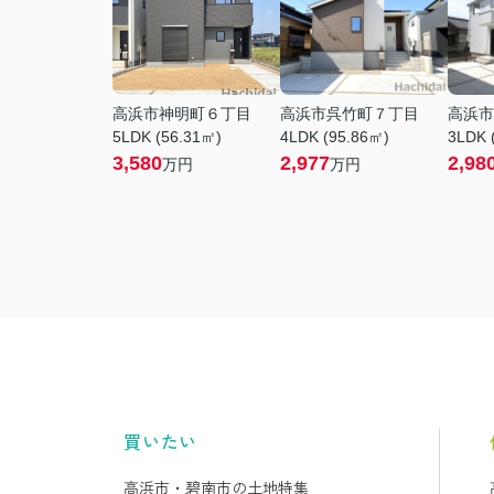
高浜市神明町６丁目
高浜市呉竹町７丁目
高浜市
5LDK (56.31㎡)
4LDK (95.86㎡)
3LDK 
3,580
2,977
2,98
万円
万円
買いたい
高浜市・碧南市の土地特集