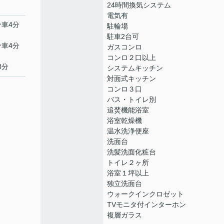
24時間換気システム
電気有
分車4分
駐輪場
駐車2台可
分車4分
ガスコンロ
コンロ２口以上
3分
システムキッチン
対面式キッチン
コンロ３口
バス・トイレ別
追焚機能浴室
浴室乾燥機
温水洗浄便座
洗面台
洗髪洗面化粧台
トイレ２ヶ所
浴室１坪以上
独立洗面台
ウォークインクロゼット
TVモニタ付インターホン
複層ガラス