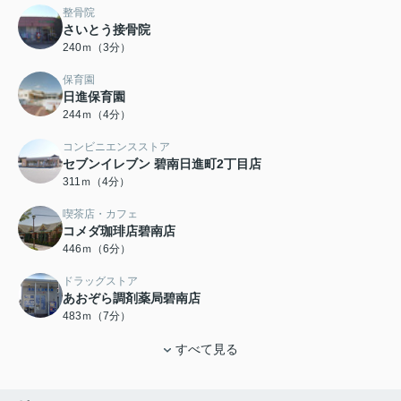
整骨院
さいとう接骨院
240ｍ（3分）
保育園
日進保育園
244ｍ（4分）
コンビニエンスストア
セブンイレブン 碧南日進町2丁目店
311ｍ（4分）
喫茶店・カフェ
コメダ珈琲店碧南店
446ｍ（6分）
ドラッグストア
あおぞら調剤薬局碧南店
483ｍ（7分）
すべて見る