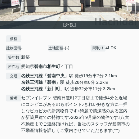
【外観】
-
価格
-
-(-)
4LDK
建物面積
土地面積
間取り
新築
築年数
愛知県
碧南市
相生町
４丁目
所在地
名鉄三河線
「
碧南中央
」駅 徒歩19分車7分 2.1km
交通
名鉄三河線
「
碧南
」駅 徒歩28分車8分 2.2km
名鉄三河線
「
新川町
」駅 徒歩32分車11分 3.2km
セブンイレブン 碧南日進町2丁目店まで徒歩4分と近場
備考
にコンビニがあるのもポイント♪きれい好きな方に一押
しなピカピカの新築物件です♪綺麗で清潔感のある室内
が新築戸建ての特徴です♪2025年9月築の物件です♪八大
不動産までご連絡頂ければ、当社のスタッフが碧南市の
不動産情報を詳しくご案内させていただきます(^^)