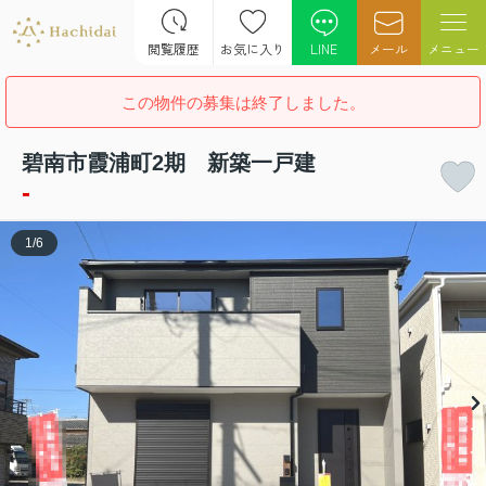
閲覧履歴
お気に入り
LINE
メール
メニュー
この物件の募集は終了しました。
碧南市霞浦町2期 新築一戸建
-
1
/
6