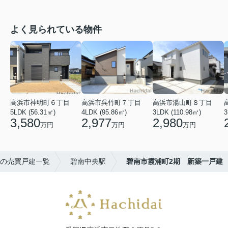
よく見られている物件
高浜市神明町６丁目
高浜市呉竹町７丁目
高浜市湯山町８丁目
5LDK (56.31㎡)
4LDK (95.86㎡)
3LDK (110.98㎡)
3
3,580
2,977
2,980
万円
万円
万円
の売買戸建一覧
碧南中央駅
碧南市霞浦町2期 新築一戸建