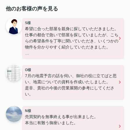
他のお客様の声を見る
S様
希望に合った部屋を親身に探していただきました。
仕事の都合で急いで部屋を探していましたが、こち
らの希望条件を丁寧に聞いていただき、いくつかの
物件を分かりやすく紹介していただきました。
良いところだけではなく、周辺環境や生活する上で
気になる点も説明していただき、安心して部屋を決
O様
めることができました。
7月の地震予言の話を伺い、御社の役に立てばと思
い、地震についての資料を作成いたしました。
契約手続きも分かりやすく丁寧に説明していただけ
是非、貴社の今後の営業展開の参考にしてくださ
たため、不安なく物件を決めることができました。
い。
今後とも、宜しくお願いします。
N様
売買契約を無事終える事が出来ました。
本当に有難う御座いました。