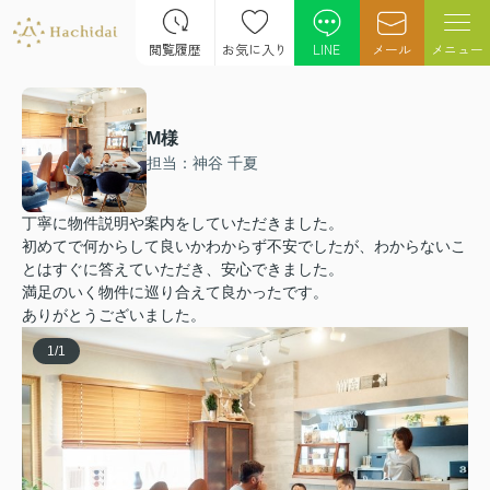
閲覧履歴
お気に入り
LINE
メール
メニュー
M様
担当：神谷 千夏
丁寧に物件説明や案内をしていただきました。
初めてで何からして良いかわからず不安でしたが、わからないこ
とはすぐに答えていただき、安心できました。
満足のいく物件に巡り合えて良かったです。
ありがとうございました。
1
/
1