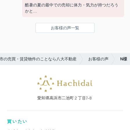
酷暑の夏の最中での売却に体力・気力が持つだろう
かと
心配の心が芽生えてきている時に、
契約の相手方である買主様に物件を紹介頂き、契約
お客様の声一覧
を迎える事が出来ました。
これは偏に社長様一人では無く、会社の総力の結果
と感じています。
市の売買・賃貸物件のことなら八大不動産
お客様の声
N様
売買契約日を富士登山に例えるなら９合目、所有権
移転日が頂上です。
無事に、実家に帰る目途がつきました。
そこで感謝の気持ちを書面にしました。
お付き合い、ありがとうございました。
愛知県高浜市二池町２丁目7-8
買いたい