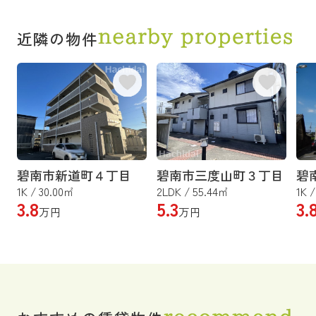
近隣の物件
碧南市新道町４丁目
碧南市三度山町３丁目
碧
1K / 30.00㎡
2LDK / 55.44㎡
1K 
3.8
5.3
3.
万円
万円