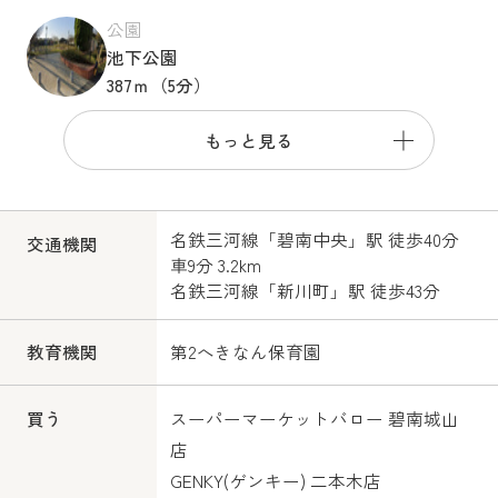
公園
池下公園
387ｍ（5分）
もっと見る
名鉄三河線
「
碧南中央
」駅 徒歩40分
交通機関
車9分 3.2km
名鉄三河線
「
新川町
」駅 徒歩43分
第2へきなん保育園
教育機関
スーパーマーケットバロー 碧南城山
買う
店
GENKY(ゲンキー) 二本木店