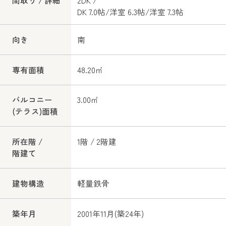
DK 7.0帖
/
洋室 6.3帖
/
洋室 7.3帖
向き
南
専有面積
48.20㎡
バルコニー
3.00㎡
(テラス)面積
所在階 /
1階 / 2階建
階建て
建物構造
軽量鉄骨
築年月
2001年11月(築24年)