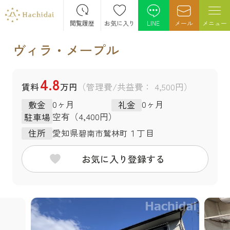
閲覧履歴
お気に入り
LINE
メール
メニュー
ヴィラ・メープル
4.8
賃料
万円
（管理費/共益費： 4,500円）
0ヶ月
0ヶ月
敷金
礼金
空有（4,400円）
駐車場
愛知県
１丁目
住所
碧南市
鷲林町
お気に入り登録する