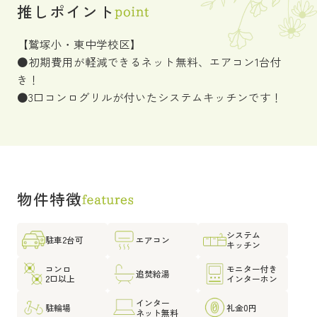
推しポイント
【鷲塚小・東中学校区】
●初期費用が軽減できるネット無料、エアコン1台付
き！
●3口コンログリルが付いたシステムキッチンです！
物件特徴
システム
駐車2台可
エアコン
キッチン
コンロ
モニター付き
追焚給湯
2口以上
インターホン
インター
駐輪場
礼金0円
ネット無料