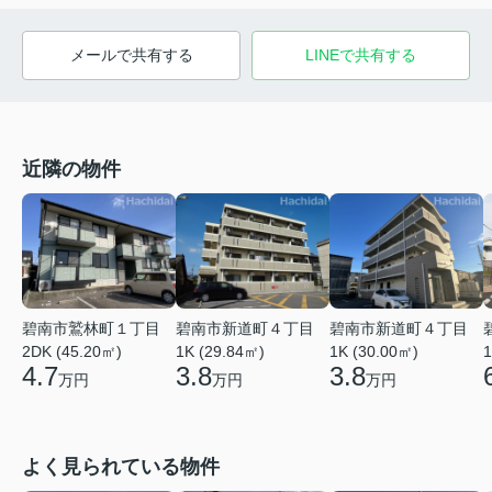
メールで共有する
LINEで共有する
近隣の物件
碧南市鷲林町１丁目
碧南市新道町４丁目
碧南市新道町４丁目
2DK (45.20㎡)
1K (29.84㎡)
1K (30.00㎡)
1
4.7
3.8
3.8
万円
万円
万円
よく見られている物件