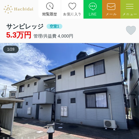
閲覧履歴
お気に入り
LINE
メール
メニュー
サンビレッジ
空室1
5.3万円
管理/共益費 4,000円
1
/
28