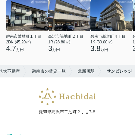
碧南市鷲林町１丁目
高浜市論地町２丁目
碧南市新道町４丁目
2DK (45.20㎡)
1R (28.80㎡)
1K (30.00㎡)
1
4.7
3
3.8
万円
万円
万円
八大不動産
碧南市の賃貸一覧
北新川駅
サンビレッジ
愛知県高浜市二池町２丁目7-8