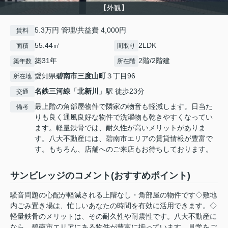
【外観】
5.3万円 管理/共益費 4,000円
賃料
55.44㎡
2LDK
面積
間取り
築31年
2階/2階建
築年数
所在階
愛知県
碧南市
三度山町
３丁目96
所在地
名鉄三河線
「
北新川
」駅 徒歩23分
交通
最上階の角部屋物件で隣家の物音も軽減します。日当た
備考
りも良く通風良好な物件で洗濯物も乾きやすくなってい
ます。軽量鉄骨では、耐久性が高いメリットがありま
す。八大不動産には、碧南市エリアの賃貸情報が豊富で
す。もちろん、店舗へのご来店もお待ちしております。
サンビレッジのコメント(おすすめポイント)
騒音問題の心配が軽減される上階なし・角部屋の物件です◇敷地
内ごみ置き場は、忙しいあなたの時間を有効に活用できます。◇
軽量鉄骨のメリットは、その耐久性や耐震性です。八大不動産に
なら、碧南市エリアにある物件が豊富に揃っています。見学をご