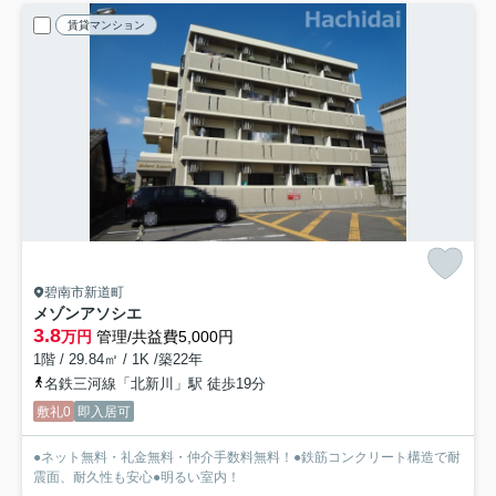
賃貸マンション
碧南市新道町
メゾンアソシエ
3.8
万円
管理/共益費5,000円
1階 / 29.84㎡ / 1K /築22年
名鉄三河線「北新川」駅 徒歩19分
敷礼0
即入居可
●ネット無料・礼金無料・仲介手数料無料！●鉄筋コンクリート構造で耐
震面、耐久性も安心●明るい室内！