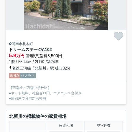
碧南市札木町
ドリームステージA
102
5.9
万円
管理/共益費5,500円
1階 / 55.44㎡ / 2LDK /築24年
名鉄三河線「北新川」駅 徒歩32分
敷礼0
パノラマ
【西端小・西端中学校区】
●ネット無料、礼金ゼロ円、エアコン１台付き
●角部屋で音問題も軽減
北新川の掲載物件の家賃相場
家賃相場
空室件数