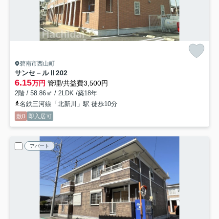
碧南市西山町
サンセ－ルⅡ
202
6.15
万円
管理/共益費3,500円
2階 / 58.86㎡ / 2LDK /築18年
名鉄三河線「北新川」駅 徒歩10分
敷0
即入居可
アパート