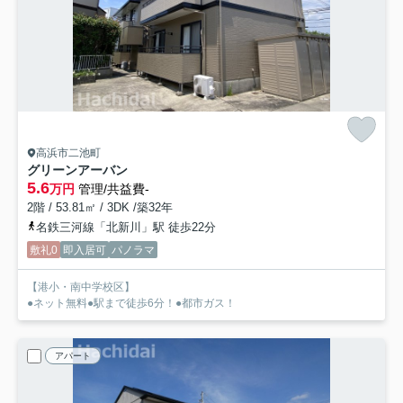
高浜市二池町
グリーンアーバン
5.6
万円
管理/共益費-
2階 / 53.81㎡ / 3DK /築32年
名鉄三河線「北新川」駅 徒歩22分
敷礼0
即入居可
パノラマ
【港小・南中学校区】
●ネット無料●駅まで徒歩6分！●都市ガス！
アパート