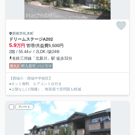
碧南市札木町
ドリームステージA
202
5.9
万円
管理/共益費5,500円
2階 / 55.44㎡ / 2LDK /築24年
名鉄三河線「北新川」駅 徒歩32分
敷礼0
即入居可
パノラマ
【西端小・西端中学校区】
●ネット無料、エアコン１台付き
●上階なし(２階建）、角部屋で音問題も軽減
アパート