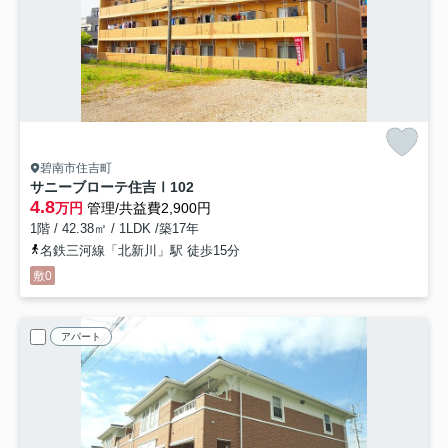
碧南市住吉町
サニーブローテ住吉Ⅰ
102
4.8
万円
管理/共益費2,900円
1階 / 42.38㎡ / 1LDK /築17年
名鉄三河線「北新川」駅 徒歩15分
敷0
アパート