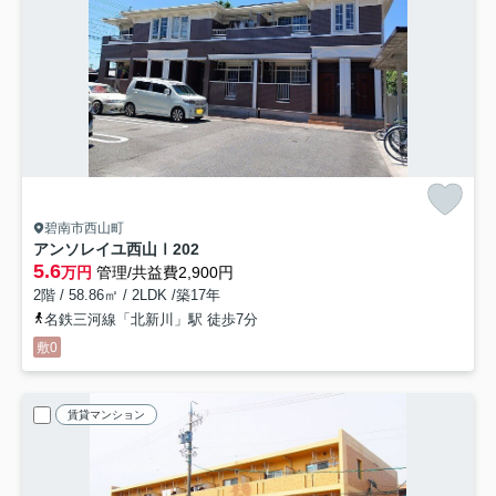
碧南市西山町
アンソレイユ西山Ⅰ
202
5.6
万円
管理/共益費2,900円
2階 / 58.86㎡ / 2LDK /築17年
名鉄三河線「北新川」駅 徒歩7分
敷0
賃貸マンション