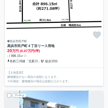
高浜市田戸町
高浜市田戸町４丁目リース用地
20
万円 (0.07万円/坪)
- / 896.15㎡ / -
名鉄三河線「北新川」駅 徒歩10分
【土地賃貸】
建物建設がない場合の金額になります。
※応相談：建物建設の場合は金額が上がります。
アパート