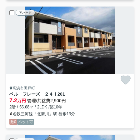
アパート
高浜市田戸町
ベル フレーズ ２４Ⅰ
201
7.2
万円
管理/共益費2,900円
2階 / 56.68㎡ / 2LDK /築10年
名鉄三河線「北新川」駅 徒歩13分
敷0
ペット可