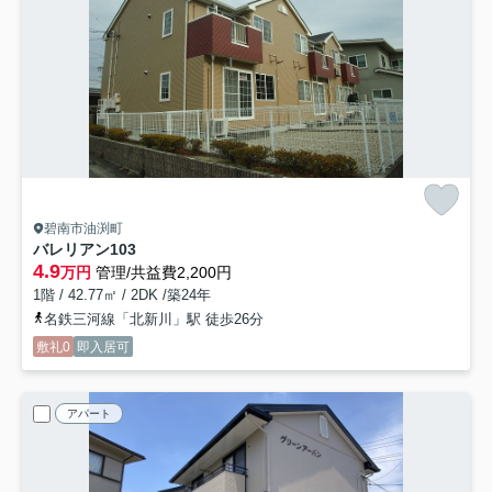
碧南市油渕町
バレリアン
103
4.9
万円
管理/共益費2,200円
1階 / 42.77㎡ / 2DK /築24年
名鉄三河線「北新川」駅 徒歩26分
敷礼0
即入居可
アパート