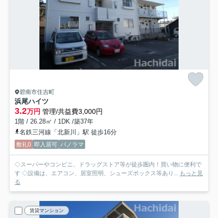
碧南市住吉町
浜尾ハイツ
3.2
万円
管理/共益費3,000円
1階 / 26.28㎡ / 1DK /築37年
名鉄三河線「北新川」駅 徒歩16分
敷礼0
即入居可
パノラマ
◇スーパーやコンビニ、ドラッグストア等が徒歩圏内！買い物に便利で
す ◇設備は、エアコン、居室照明、シューズボックス等あり...
もっと見
る
賃貸マンション