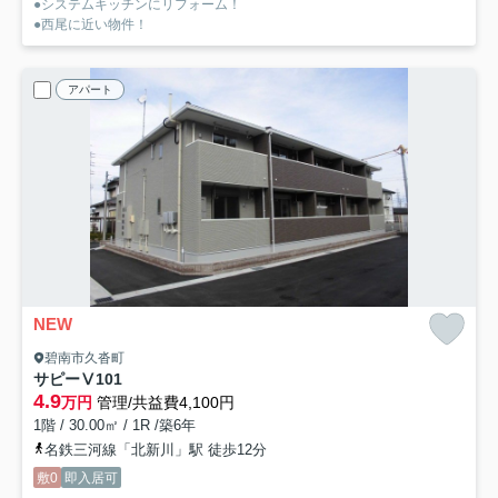
●システムキッチンにリフォーム！
●西尾に近い物件！
アパート
NEW
碧南市久沓町
サピーⅤ
101
4.9
万円
管理/共益費4,100円
1階 / 30.00㎡ / 1R /築6年
名鉄三河線「北新川」駅 徒歩12分
敷0
即入居可