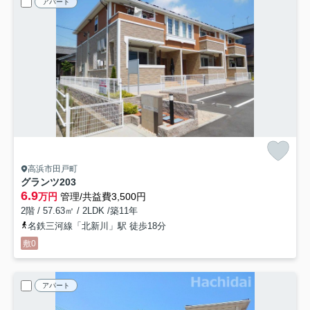
アパート
高浜市田戸町
グランツ
203
6.9
万円
管理/共益費3,500円
2階 / 57.63㎡ / 2LDK /築11年
名鉄三河線「北新川」駅 徒歩18分
敷0
アパート