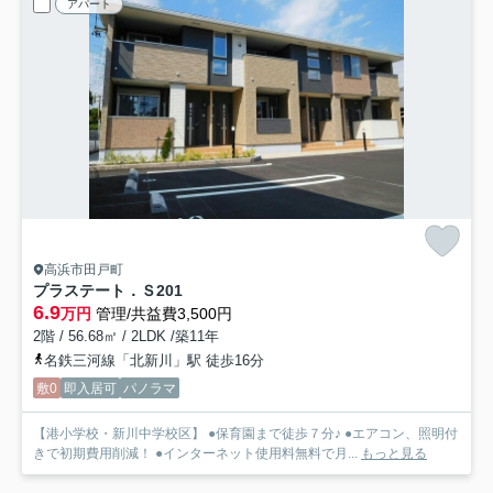
アパート
高浜市田戸町
プラステート．Ｓ
201
6.9
万円
管理/共益費3,500円
2階 / 56.68㎡ / 2LDK /築11年
名鉄三河線「北新川」駅 徒歩16分
敷0
即入居可
パノラマ
【港小学校・新川中学校区】 ●保育園まで徒歩７分♪ ●エアコン、照明付
きで初期費用削減！ ●インターネット使用料無料で月...
もっと見る