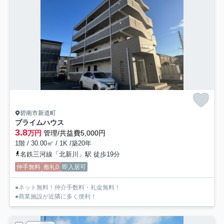
碧南市新道町
プライムハウス
3.8
万円
管理/共益費5,000円
1階 / 30.00㎡ / 1K /築20年
名鉄三河線「北新川」駅 徒歩19分
仲手無料
敷礼0
即入居可
●ネット無料！仲介手数料・礼金無料！
●商業施設が近隣に多く便利！