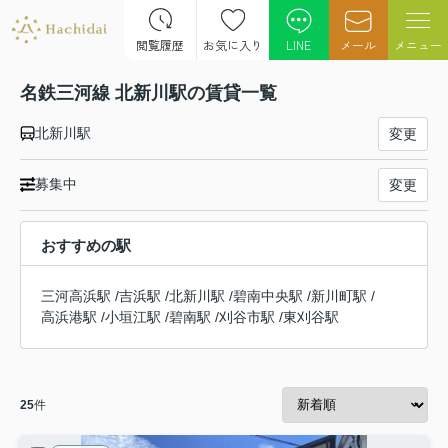
閲覧履歴
お気に入り
LINE
メール
メニュー
名鉄三河線 北新川駅の賃貸一覧
北新川駅
変更
募集中
変更
おすすめの駅
三河高浜駅
/
吉浜駅
/
北新川駅
/
碧南中央駅
/
新川町駅
/
高浜港駅
/
小垣江駅
/
碧南駅
/
刈谷市駅
/
東刈谷駅
25
件