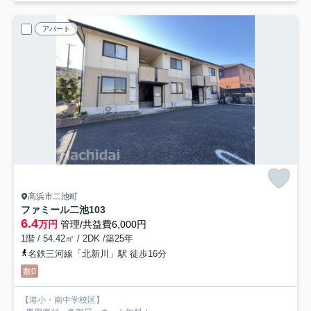
アパート
高浜市二池町
ファミール二池
103
6.4
万円
管理/共益費6,000円
1階 / 54.42㎡ / 2DK /築25年
名鉄三河線「北新川」駅 徒歩16分
敷0
【港小・南中学校区】