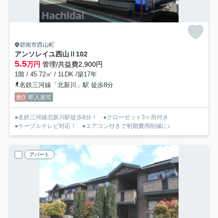
碧南市西山町
アンソレイユ西山Ⅱ
102
5.5
万円
管理/共益費2,900円
1階 / 45.72㎡ / 1LDK /築17年
名鉄三河線「北新川」駅 徒歩8分
敷0
即入居可
●名鉄三河線北新川駅徒歩8分！ ●クローゼット3ヶ所付き
●ケーブルテレビ対応！ ●エアコン付きで初期費用削減に♪
アパート