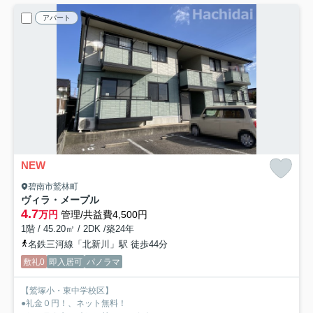
アパート
NEW
碧南市鷲林町
ヴィラ・メープル
4.7
万円
管理/共益費4,500円
1階 / 45.20㎡ / 2DK /築24年
名鉄三河線「北新川」駅 徒歩44分
敷礼0
即入居可
パノラマ
【鷲塚小・東中学校区】
●礼金０円！、ネット無料！