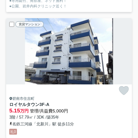
●専用庭付、角部屋、ネット無料！
●公園、岩井内科クリニック近く！
賃貸マンション
碧南市住吉町
ロイヤルタウン
3F-A
5.15
万円
管理/共益費5,000円
3階 / 57.79㎡ / 3DK /築35年
名鉄三河線「北新川」駅 徒歩11分
礼0