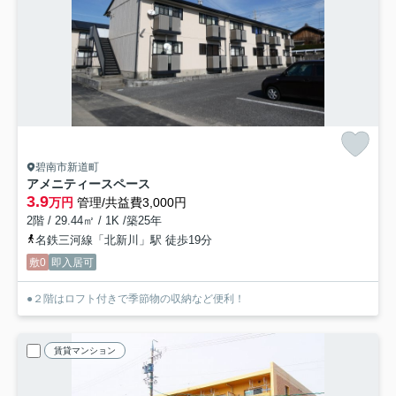
碧南市新道町
アメニティースペース
3.9
万円
管理/共益費3,000円
2階 / 29.44㎡ / 1K /築25年
名鉄三河線「北新川」駅 徒歩19分
敷0
即入居可
●２階はロフト付きで季節物の収納など便利！
賃貸マンション