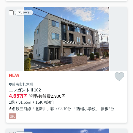
アパート
NEW
碧南市札木町
エレガントⅡ
102
4.65
万円
管理/共益費2,900円
1階 / 31.65㎡ / 1SK /築8年
名鉄三河線「北新川」駅 バス10分 「西端小学校」 停歩2分
敷0