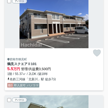
アパート
碧南市鶴見町
鶴見スクエアⅡ
101
5.5
万円
管理/共益費3,500円
1階 / 55.37㎡ / 2LDK /築18年
名鉄三河線「北新川」駅 徒歩7分
敷0
即入居可
パノラマ
アパート