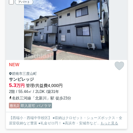
アパート
NEW
碧南市三度山町
サンビレッジ
5.3
万円
管理/共益費4,000円
2階 / 55.44㎡ / 2LDK /築31年
名鉄三河線「北新川」駅 徒歩23分
敷礼0
即入居可
パノラマ
【西端小・西端中学校区】 ●収納はクロゼット・シューズボックス・全
居室収納など豊富 ●礼金ゼロ円！ ●高浜市・安城市など...
もっと見る