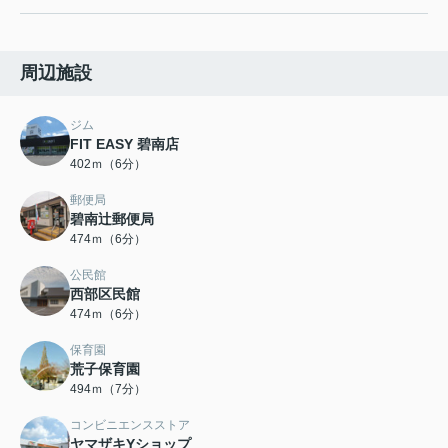
周辺施設
ジム
FIT EASY 碧南店
402ｍ（6分）
郵便局
碧南辻郵便局
474ｍ（6分）
公民館
西部区民館
474ｍ（6分）
保育園
荒子保育園
494ｍ（7分）
コンビニエンスストア
ヤマザキYショップ