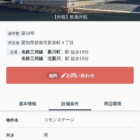
【外観】欧風外観
築18年
築年数
愛知県碧南市新道町４丁目
所在地
名鉄三河線
「
新川町
」駅 徒歩19分
交通
名鉄三河線
「
北新川
」駅 徒歩19分
お問い合わせ
無料
基本情報
設備条件
周辺環境
コモンステージ
物件名
南
向き