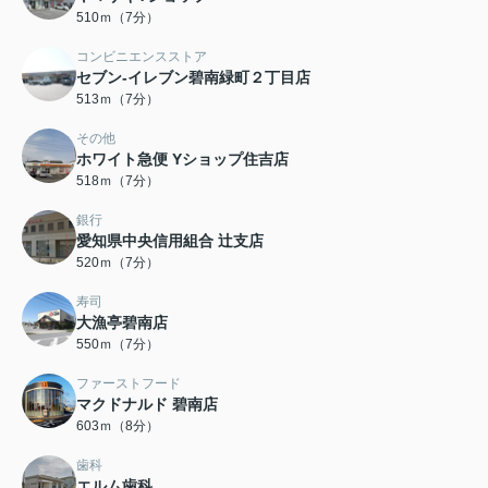
510ｍ（7分）
コンビニエンスストア
セブン-イレブン碧南緑町２丁目店
513ｍ（7分）
その他
ホワイト急便 Yショップ住吉店
518ｍ（7分）
銀行
愛知県中央信用組合 辻支店
520ｍ（7分）
寿司
大漁亭碧南店
550ｍ（7分）
ファーストフード
マクドナルド 碧南店
603ｍ（8分）
歯科
エルム歯科