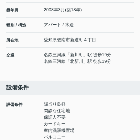
2008年3月(築18年)
築年月
アパート / 木造
種別 / 構造
愛知県
碧南市
新道町
４丁目
所在地
名鉄三河線
「
新川町
」駅 徒歩19分
交通
名鉄三河線
「
北新川
」駅 徒歩19分
設備条件
陽当り良好
設備条件
閑静な住宅地
保証人不要
カードキー
室内洗濯機置場
バルコニー