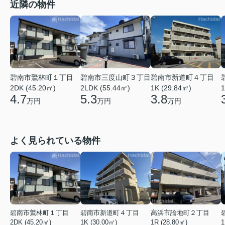
近隣の物件
碧南市鷲林町１丁目
碧南市三度山町３丁目
碧南市新道町４丁目
2DK (45.20㎡)
2LDK (55.44㎡)
1K (29.84㎡)
1
4.7
5.3
3.8
万円
万円
万円
よく見られている物件
碧南市鷲林町１丁目
碧南市新道町４丁目
高浜市論地町２丁目
2DK (45.20㎡)
1K (30.00㎡)
1R (28.80㎡)
1