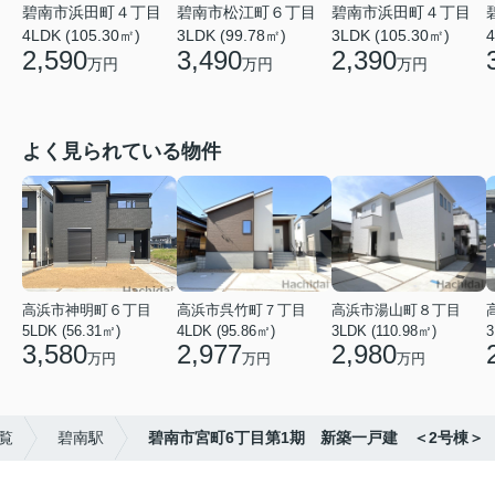
碧南市浜田町４丁目
碧南市松江町６丁目
碧南市浜田町４丁目
4LDK (105.30㎡)
3LDK (99.78㎡)
3LDK (105.30㎡)
4
2,590
3,490
2,390
万円
万円
万円
よく見られている物件
高浜市神明町６丁目
高浜市呉竹町７丁目
高浜市湯山町８丁目
5LDK (56.31㎡)
4LDK (95.86㎡)
3LDK (110.98㎡)
3
3,580
2,977
2,980
万円
万円
万円
覧
碧南駅
碧南市宮町6丁目第1期 新築一戸建 ＜2号棟＞