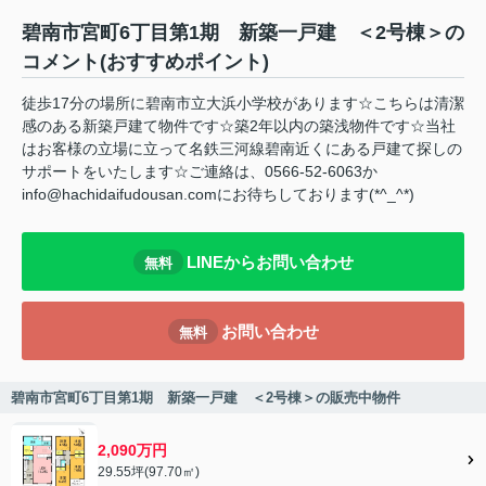
碧南市宮町6丁目第1期 新築一戸建 ＜2号棟＞の
コメント(おすすめポイント)
徒歩17分の場所に碧南市立大浜小学校があります☆こちらは清潔
感のある新築戸建て物件です☆築2年以内の築浅物件です☆当社
はお客様の立場に立って名鉄三河線碧南近くにある戸建て探しの
サポートをいたします☆ご連絡は、0566-52-6063か
info@hachidaifudousan.comにお待ちしております(*^_^*)
LINEからお問い合わせ
無料
お問い合わせ
無料
碧南市宮町6丁目第1期 新築一戸建 ＜2号棟＞の販売中物件
2,090万円
29.55坪(97.70㎡)