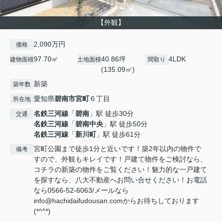
【外観】
2,090万円
価格
97.70㎡
40.86坪
4LDK
建物面積
土地面積
間取り
(135.09㎡)
新築
築年数
愛知県
碧南市
宮町
６丁目
所在地
名鉄三河線
「
碧南
」駅 徒歩30分
交通
名鉄三河線
「
碧南中央
」駅 徒歩50分
名鉄三河線
「
新川町
」駅 徒歩61分
宮町公園まで徒歩1分と近いです！築2年以内の物件で
備考
すので、外観もキレイです！戸建て物件をご検討なら、
コチラの新築の物件をご覧ください！魅力的な一戸建て
を探すなら、八大不動産へお問い合せください！お電話
なら0566-52-6063/メールなら
info@hachidaifudousan.comからお待ちしております
(*^^*)