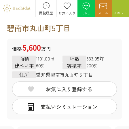
閲覧履歴
お気に入り
LINE
メール
メニュー
碧南市丸山町5丁目
5,600
価格
万円
1101.00㎡
333.05坪
面積
坪数
60%
200%
建ぺい率
容積率
愛知県
５丁目
住所
碧南市
丸山町
お気に入り登録する
支払いシミュレーション