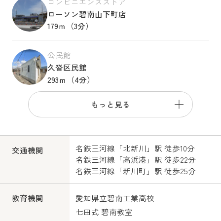
コンビニエンスストア
ローソン碧南山下町店
179ｍ（3分）
公民館
久沓区民館
293ｍ（4分）
もっと見る
名鉄三河線
「
北新川
」駅 徒歩10分
交通機関
名鉄三河線
「
高浜港
」駅 徒歩22分
名鉄三河線
「
新川町
」駅 徒歩25分
愛知県立碧南工業高校
教育機関
七田式 碧南教室