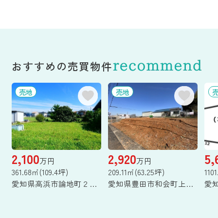
おすすめの売買物件
売地
売地
2,100
2,920
5,
万円
万円
361.68㎡(109.4坪)
209.11㎡(63.25坪)
110
愛知県高浜市論地町２丁目
愛知県豊田市和会町上屋敷