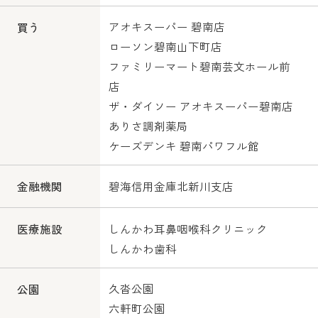
アオキスーパー 碧南店
買う
ローソン碧南山下町店
ファミリーマート碧南芸文ホール前
店
ザ・ダイソー アオキスーパー碧南店
ありさ調剤薬局
ケーズデンキ 碧南パワフル館
碧海信用金庫北新川支店
金融機関
しんかわ耳鼻咽喉科クリニック
医療施設
しんかわ歯科
久沓公園
公園
六軒町公園