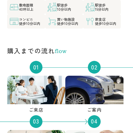
敷地面積
駅徒歩
駅徒歩
40坪以上
10分以内
15分以内
コンビニ
買い物施設
飲食店
徒歩10分以内
徒歩10分以内
徒歩10分以内
購入までの流れ
ご来店
ご案内