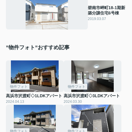
碧南市岬町18-1期新
築分譲住宅6号棟
2019.03.07
”物件フォト”おすすめ記事
物件フォト
物件フォト
高浜市沢渡町◇1LDKアパート
高浜市沢渡町◇3LDKアパート
2024.04.13
2024.03.30
物件フォト
物件フォト