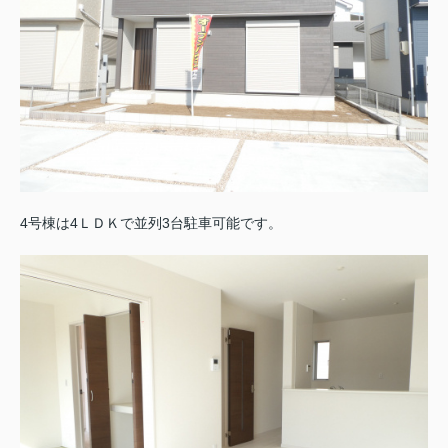
4号棟は4ＬＤＫで
並列3台駐車可能です。