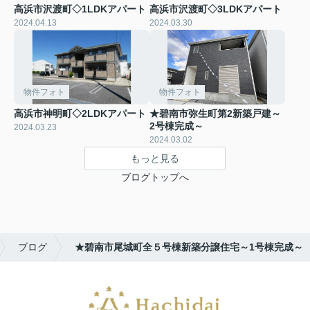
高浜市沢渡町◇1LDKアパート
高浜市沢渡町◇3LDKアパート
2024.04.13
2024.03.30
物件フォト
物件フォト
高浜市神明町◇2LDKアパート
★碧南市弥生町第2新築戸建～
2号棟完成～
2024.03.23
2024.03.02
もっと見る
ブログトップへ
ブログ
★碧南市尾城町全５号棟新築分譲住宅～1号棟完成～