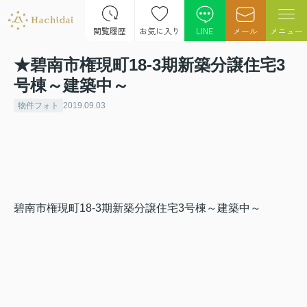
閲覧履歴
お気に入り
LINE
メール
メニュー
★碧南市権現町18-3期新築分譲住宅3
号棟～建築中～
物件フォト
2019.09.03
碧南市権現町18-3期新築分譲住宅3号棟～建築中～