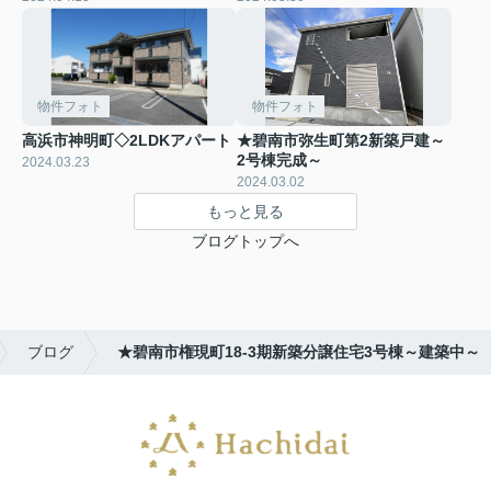
物件フォト
物件フォト
高浜市神明町◇2LDKアパート
★碧南市弥生町第2新築戸建～
2号棟完成～
2024.03.23
2024.03.02
もっと見る
ブログトップへ
ブログ
★碧南市権現町18-3期新築分譲住宅3号棟～建築中～