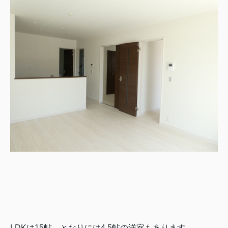
LDKは15帖、となり
には4.5帖の洋室もあります。