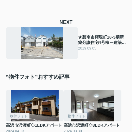
NEXT
★碧南市権現町18-3期新
築分譲住宅4号棟～建築中
～
2019.09.05
”物件フォト”おすすめ記事
物件フォト
物件フォト
高浜市沢渡町◇1LDKアパート
高浜市沢渡町◇3LDKアパート
2024.04.13
2024.03.30