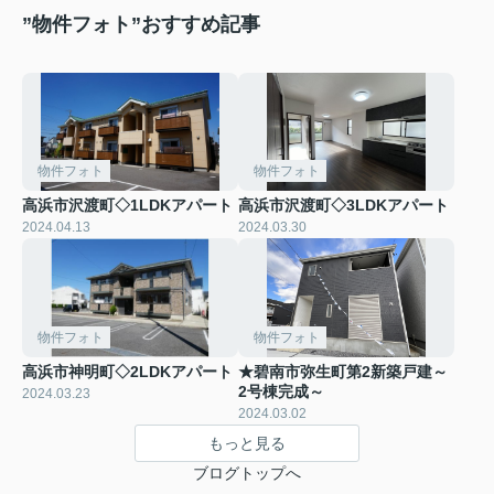
”物件フォト”おすすめ記事
物件フォト
物件フォト
高浜市沢渡町◇1LDKアパート
高浜市沢渡町◇3LDKアパート
2024.04.13
2024.03.30
物件フォト
物件フォト
高浜市神明町◇2LDKアパート
★碧南市弥生町第2新築戸建～
2号棟完成～
2024.03.23
2024.03.02
もっと見る
ブログトップへ