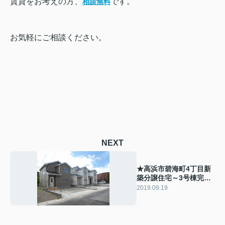
賃貸をお考えの方、
です。
相談無料
お気軽にご相談ください。
NEXT
★高浜市碧海町4丁目新
築分譲住宅～3号棟完成
～
2019.09.19