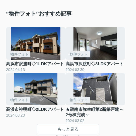
”物件フォト”おすすめ記事
物件フォト
物件フォト
高浜市沢渡町◇1LDKアパート
高浜市沢渡町◇3LDKアパート
2024.04.13
2024.03.30
物件フォト
物件フォト
高浜市神明町◇2LDKアパート
★碧南市弥生町第2新築戸建～
2号棟完成～
2024.03.23
2024.03.02
もっと見る