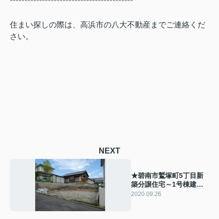
******************************************
住まい探しの際は、高浜市の八大不動産までご連絡くだ
さい。
NEXT
★碧南市鷲塚町5丁目新
築分譲住宅～1号棟建築
中～
2020.09.26