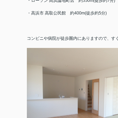
・ローソン 高浜論地町店
約550m(徒歩約7分)
・高浜市 高取公民館
約400m(徒歩約5分)
コンビニや病院が徒歩圏内にありますので、す