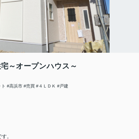
住宅～オープンハウス～
ォト
#高浜市
#売買
#４ＬＤＫ
#戸建
です。