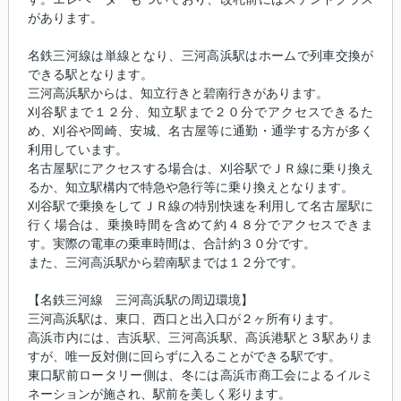
があります。
名鉄三河線は単線となり、三河高浜駅はホームで列車交換が
できる駅となります。
三河高浜駅からは、知立行きと碧南行きがあります。
刈谷駅まで１２分、知立駅まで２０分でアクセスできるた
め、刈谷や岡崎、安城、名古屋等に通勤・通学する方が多く
利用しています。
名古屋駅にアクセスする場合は、刈谷駅でＪＲ線に乗り換え
るか、知立駅構内で特急や急行等に乗り換えとなります。
刈谷駅で乗換をしてＪＲ線の特別快速を利用して名古屋駅に
行く場合は、乗換時間を含めて約４８分でアクセスできま
す。実際の電車の乗車時間は、合計約３０分です。
また、三河高浜駅から碧南駅までは１２分です。
【名鉄三河線 三河高浜駅の周辺環境】
三河高浜駅は、東口、西口と出入口が２ヶ所有ります。
高浜市内には、吉浜駅、三河高浜駅、高浜港駅と３駅ありま
すが、唯一反対側に回らずに入ることができる駅です。
東口駅前ロータリー側は、冬には高浜市商工会によるイルミ
ネーションが施され、駅前を美しく彩ります。