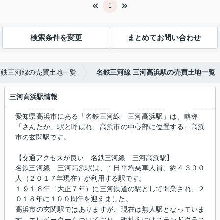
1
検索条件を変更
まとめてお問い合わせ
名鉄三河線の売買土地一覧
名鉄三河線 三河高浜駅の売買土地一覧
三河高浜駅情報
愛知県高浜市にある「名鉄三河線 三河高浜駅」は、略称
「さんたか」駅と呼ばれ、高浜市の中心部に位置する、高浜
市の玄関駅です。
【交通アクセスが良い 名鉄三河線 三河高浜駅】
名鉄三河線 三河高浜駅は、１日平均乗車人員、約４３００
人（２０１７年現在）が利用する駅です。
１９１８年（大正７年）に三河鉄道の駅として開業され、２
０１８年に１００周年を迎えました。
高浜市の玄関駅ではありますが、現在は無人駅となっていま
す。エレベーターもついており、改札前にはステンドグラス