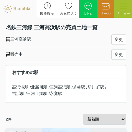
閲覧履歴
お気に入り
LINE
メール
メニュー
名鉄三河線 三河高浜駅の売買土地一覧
三河高浜駅
変更
販売中
変更
おすすめの駅
高浜港駅
/
北新川駅
/
三河高浜駅
/
若林駅
/
新川町駅
/
吉浜駅
/
三河上郷駅
/
永覚駅
2
件