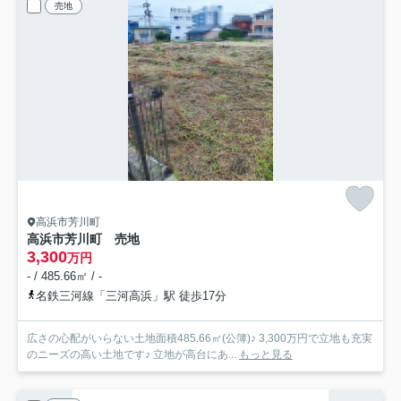
売地
高浜市芳川町
高浜市芳川町 売地
3,300
万円
- / 485.66㎡ / -
名鉄三河線「三河高浜」駅 徒歩17分
広さの心配がいらない土地面積485.66㎡(公簿)♪ 3,300万円で立地も充実
のニーズの高い土地です♪ 立地が高台にあ...
もっと見る