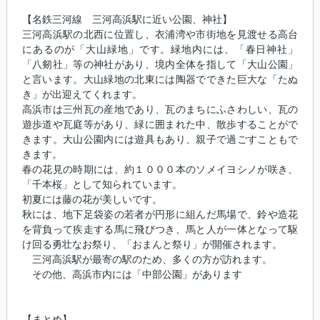
【名鉄三河線 三河高浜駅に近い公園、神社】
三河高浜駅の北西に位置し、衣浦湾や市街地を見渡せる高台
にあるのが「大山緑地」です。緑地内には、「春日神社」
「八剱社」等の神社があり、境内全体を指して「大山公園」
と言います。大山緑地の北東には陶器でできた巨大な「たぬ
き」が出迎えてくれます。
高浜市は三州瓦の産地であり、瓦のまちにふさわしい、瓦の
遊歩道や瓦庭等があり、緑に囲まれた中、散歩することがで
きます。大山公園内には遊具もあり、親子で過ごすこともで
きます。
春の花見の時期には、約１０００本のソメイヨシノが咲き、
「千本桜」として知られています。
初夏には藤の花が美しいです。
秋には、地下足袋姿の若者が円形に組んだ馬場で、鈴や造花
を背負って疾走する馬に飛びつき、馬と人が一体となって駆
け回る勇壮なお祭り、「おまんと祭り」が開催されます。
三河高浜駅が最寄の駅のため、多くの方が訪れます。
その他、高浜市内には「中部公園」があります
【まとめ】