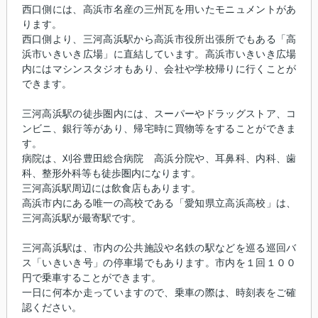
西口側には、高浜市名産の三州瓦を用いたモニュメントがあ
ります。
西口側より、三河高浜駅から高浜市役所出張所でもある「高
浜市いきいき広場」に直結しています。高浜市いきいき広場
内にはマシンスタジオもあり、会社や学校帰りに行くことが
できます。
三河高浜駅の徒歩圏内には、スーパーやドラッグストア、コ
ンビニ、銀行等があり、帰宅時に買物等をすることができま
す。
病院は、刈谷豊田総合病院 高浜分院や、耳鼻科、内科、歯
科、整形外科等も徒歩圏内になります。
三河高浜駅周辺には飲食店もあります。
高浜市内にある唯一の高校である「愛知県立高浜高校」は、
三河高浜駅が最寄駅です。
三河高浜駅は、市内の公共施設や名鉄の駅などを巡る巡回バ
ス「いきいき号」の停車場でもあります。市内を１回１００
円で乗車することができます。
一日に何本か走っていますので、乗車の際は、時刻表をご確
認ください。