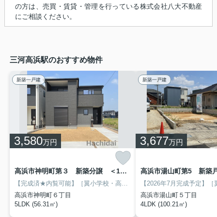
の方は、売買・賃貸・管理を行っている株式会社八大不動産
にご相談ください。
三河高浜駅のおすすめ物件
新築一戸建
新築一戸建
3,580
3,677
万円
万円
高浜市神明町第３ 新築分譲 ＜1号棟＞
高浜市湯山町第5 新築
【完成済★内覧可能】［翼小学校・高浜中学校］
◎5LDK物件です！！
高浜市神明町６丁目
高浜市湯山町５丁目
5LDK (56.31㎡)
4LDK (100.21㎡)