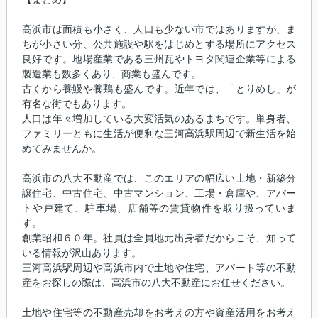
高浜市は面積も小さく、人口も少ない市ではありますが、ま
ちが小さい分、公共施設や駅をはじめとする場所にアクセス
良好です。地場産業である三州瓦やトヨタ関連企業等による
製造業も数多くあり、商業も盛んです。
古くから養鰻や養鶏も盛んです。近年では、「とりめし」が
有名な街でもあります。
人口は年々増加している大変活気のあるまちです。単身者、
ファミリーともに生活が便利な三河高浜駅周辺で新生活を始
めてみませんか。
高浜市の八大不動産では、このエリアの幅広い土地・新築分
譲住宅、中古住宅、中古マンション、工場・倉庫や、アパー
トや戸建て、駐車場、店舗等の賃貸物件を取り扱っていま
す。
創業昭和６０年。社員は全員地元出身者だからこそ、知って
いる情報が沢山あります。
三河高浜駅周辺や高浜市内で土地や住宅、アパート等の不動
産をお探しの際は、高浜市の八大不動産にお任せください。
土地や住宅等の不動産売却をお考えの方や資産活用をお考え