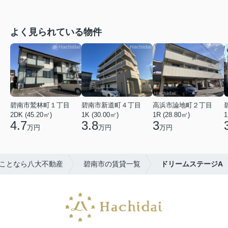
よく見られている物件
碧南市鷲林町１丁目
碧南市新道町４丁目
高浜市論地町２丁目
2DK (45.20㎡)
1K (30.00㎡)
1R (28.80㎡)
1
4.7
3.8
3
万円
万円
万円
ことなら八大不動産
碧南市の賃貸一覧
ドリームステージA