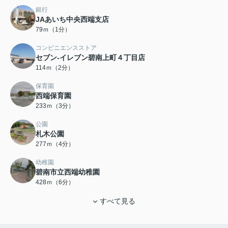
銀行
JAあいち中央西端支店
79ｍ（1分）
コンビニエンスストア
セブン-イレブン碧南上町４丁目店
114ｍ（2分）
保育園
西端保育園
233ｍ（3分）
公園
札木公園
277ｍ（4分）
幼稚園
碧南市立西端幼稚園
428ｍ（6分）
すべて見る