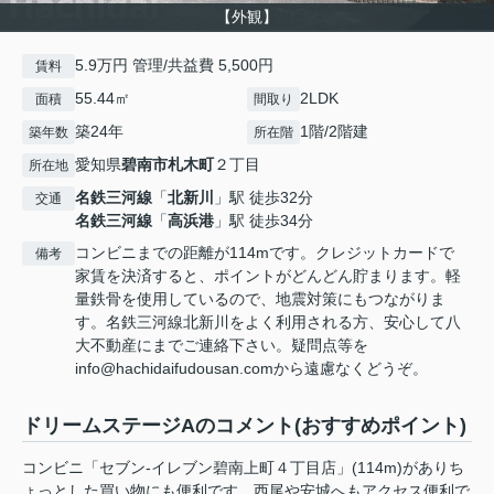
【外観】
5.9万円 管理/共益費 5,500円
賃料
55.44㎡
2LDK
面積
間取り
築24年
1階/2階建
築年数
所在階
愛知県
碧南市
札木町
２丁目
所在地
名鉄三河線
「
北新川
」駅 徒歩32分
交通
名鉄三河線
「
高浜港
」駅 徒歩34分
コンビニまでの距離が114mです。クレジットカードで
備考
家賃を決済すると、ポイントがどんどん貯まります。軽
量鉄骨を使用しているので、地震対策にもつながりま
す。名鉄三河線北新川をよく利用される方、安心して八
大不動産にまでご連絡下さい。疑問点等を
info@hachidaifudousan.comから遠慮なくどうぞ。
ドリームステージAのコメント(おすすめポイント)
コンビニ「セブン-イレブン碧南上町４丁目店」(114m)がありち
ょっとした買い物にも便利です。西尾や安城へもアクセス便利で