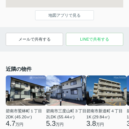
地図アプリで見る
メールで共有する
LINEで共有する
近隣の物件
碧南市鷲林町１丁目
碧南市三度山町３丁目
碧南市新道町４丁目
2DK (45.20㎡)
2LDK (55.44㎡)
1K (29.84㎡)
1
4.7
5.3
3.8
万円
万円
万円