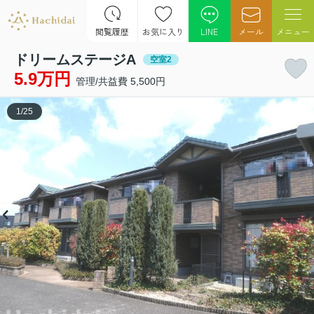
閲覧履歴
お気に入り
LINE
メール
メニュー
ドリームステージA
空室2
5.9万円
管理/共益費 5,500円
1
/
25