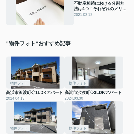
不動産相続における分割方
法は4つ！それぞれのメリッ
トデメリットを確認しよう
2021.02.12
”物件フォト”おすすめ記事
物件フォト
物件フォト
高浜市沢渡町◇1LDKアパート
高浜市沢渡町◇3LDKアパート
2024.04.13
2024.03.30
物件フォト
物件フォト