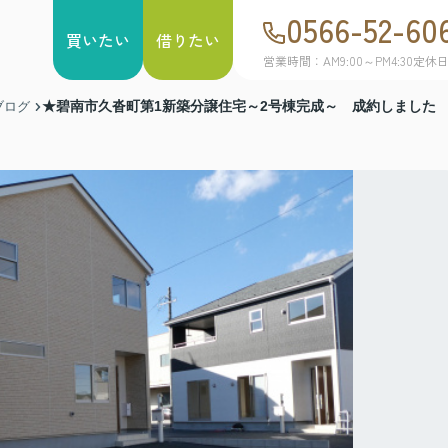
0566-52-60
買いたい
借りたい
営業時間：AM9:00～PM4:30
定休
★碧南市久沓町第1新築分譲住宅～2号棟完成～ 成約しました
ブログ