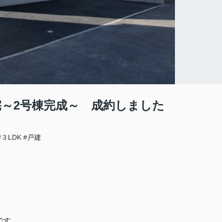
宅～2号棟完成～ 成約しました
#３LDK
#戸建
です。